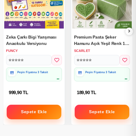
Zeka Çarkı Bigi Yarışması
Premium Pasta Şeker
Anaokulu Versiyonu
Hamuru Açık Yeşil Renk 1
Kg.
FUNCY
SCARLET
Peşin Fiyatına 3 Taksit
Peşin Fiyatına 3 Taksit
999,90 TL
189,90 TL
Sepete Ekle
Sepete Ekle