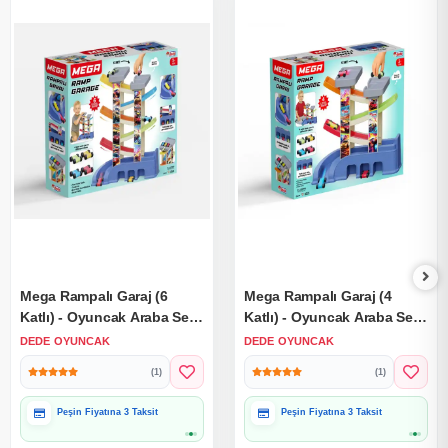
Mega Rampalı Garaj (6
Mega Rampalı Garaj (4
Katlı) - Oyuncak Araba Seti
Katlı) - Oyuncak Araba Seti
Yarış Seti Kaydıraklı
Yarış Seti Kaydıraklı
DEDE OYUNCAK
DEDE OYUNCAK
Otopark Garaj Seti
Otopark Garaj Seti
(1)
(1)
Peşin Fiyatına 3 Taksit
Peşin Fiyatına 3 Taksit