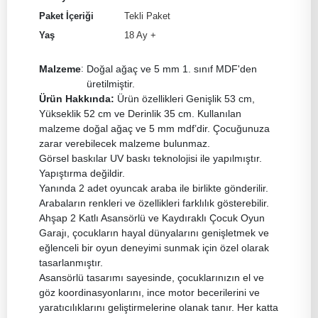
Paket İçeriği
Tekli Paket
Yaş
18 Ay +
Malzeme
:
Doğal ağaç ve 5 mm 1. sınıf MDF'den
üretilmiştir.
Ürün Hakkında:
Ürün özellikleri Genişlik 53 cm,
Yükseklik 52 cm ve Derinlik 35 cm. Kullanılan
malzeme doğal ağaç ve 5 mm mdf’dir. Çocuğunuza
zarar verebilecek malzeme bulunmaz.
Görsel baskılar UV baskı teknolojisi ile yapılmıştır.
Yapıştırma değildir.
Yanında 2 adet oyuncak araba ile birlikte gönderilir.
Arabaların renkleri ve özellikleri farklılık gösterebilir.
Ahşap 2 Katlı Asansörlü ve Kaydıraklı Çocuk Oyun
Garajı, çocukların hayal dünyalarını genişletmek ve
eğlenceli bir oyun deneyimi sunmak için özel olarak
tasarlanmıştır.
Asansörlü tasarımı sayesinde, çocuklarınızın el ve
göz koordinasyonlarını, ince motor becerilerini ve
yaratıcılıklarını geliştirmelerine olanak tanır. Her katta