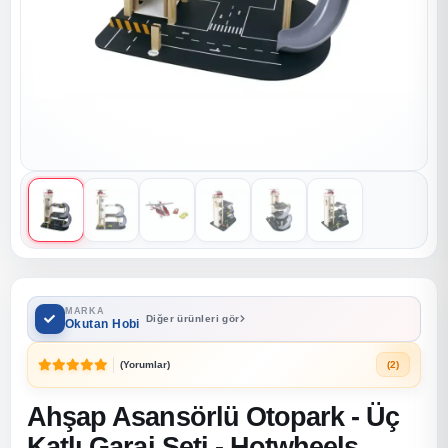
MARKA
Diğer ürünleri gör
Okutan Hobi
(Yorumlar)
(2)
Ahşap Asansörlü Otopark - Üç
Katlı Garaj Seti - Hotwheels