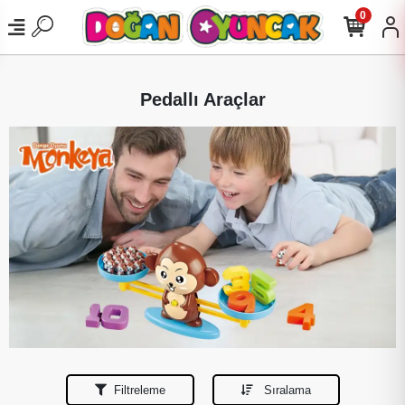
0
Pedallı Araçlar
Filtreleme
Sıralama