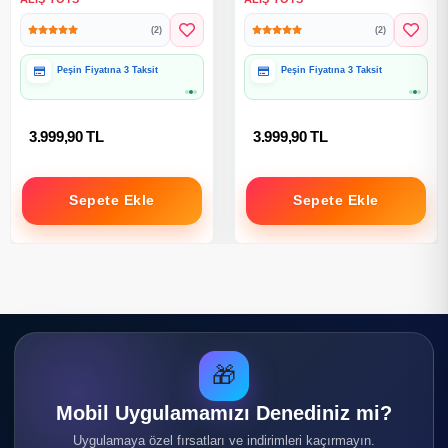
Ebeveyn Kontröllü Bisiklet
İtmeli Bisiklet - Ebeveyn
(2)
(2)
Bebek Bisikleti
Kontröllü Bisiklet Bebek
Bisikleti
Peşin Fiyatına 3 Taksit
Peşin Fiyatına 3 Taksit
3.999,90 TL
3.999,90 TL
Sepete Ekle
Sepete Ekle
🎁
Mobil Uygulamamızı Denediniz mi?
Uygulamaya özel fırsatları ve indirimleri kaçırmayın.