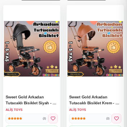
Sweet Gold Arkadan
Sweet Gold Arkadan
Tutacaklı Bisiklet Siyah - Üç
Tutacaklı Bisiklet Krem - Üç
Tekerli İtmeli Bisiklet -
Tekerli İtmeli Bisiklet -
ALIŞ TOYS
ALIŞ TOYS
Ebeveyn Kontröllü Bisiklet
Ebeveyn Kontröllü Bisiklet
(2)
(2)
Bebek Bisikleti
Bebek Bisikleti