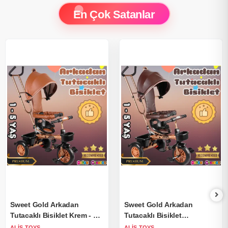
En Çok Satanlar
Sweet Gold Arkadan
Sweet Gold Arkadan
Tutacaklı Bisiklet Krem - Üç
Tutacaklı Bisiklet
Tekerli İtmeli Bisiklet -
Kahverengi - Üç Tekerli
ALIŞ TOYS
ALIŞ TOYS