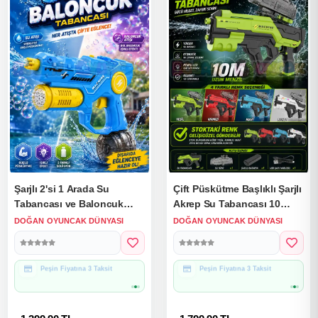
Şarjlı 2'si 1 Arada Su
Çift Püskütme Başlıklı Şarjlı
Tabancası ve Baloncuk
Akrep Su Tabancası 10
Tabancası Mavi - Elektirikli
Metre Menzilli - Elektirikli
DOĞAN OYUNCAK DÜNYASI
DOĞAN OYUNCAK DÜNYASI
Water Gun Köpük
Su Eğlencesi Su Silahı
Tabancası
Hediye Paketine Uygun
Hediye Paketine Uygun