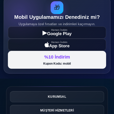
Modern ve futuristik tasarımlar
🎁
bulunur.
Mobil Uygulamamızı Denediniz mi?
Uygulamaya özel fırsatları ve indirimleri kaçırmayın.
Şarjlı Su Tabancalarının Avantajları
Hemen İndirin
▶
Google Play
Daha Uzun Menzil
Hemen İndirin
App Store
Yeni nesil modeller 8 ila 15 metre arasında su
püskürtme kapasitesine sahiptir. Bu sayede rakiplerinize
%10 İndirim
uzaktan meydan okuyabilirsiniz.
Kupon Kodu: mobil
Kolay Kullanım
Pompalama derdi olmadan sadece tetiğe basarak su
atışı yapılabilir.
KURUMSAL
Daha Güçlü Performans
Elektrikli motor sistemi sayesinde sürekli ve güçlü su
MÜŞTERİ HİZMETLERİ
akışı sağlanır.