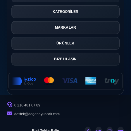
Yüksek Su Kapasitesi
KATEGORİLER
Bazı modeller 1000 ml'nin üzerinde su haznesine
sahiptir. Böylece daha uzun süre oyun keyfi yaşanabilir.
MARKALAR
LED Işık ve Özel Efektler
ÜRÜNLER
Bazı premium modellerde LED ışık efektleri ve futuristik
tasarımlar bulunur. Özellikle akşam oyunlarında oldukça
BİZE ULAŞIN
dikkat çekici bir görünüm sunarlar.
Hangi Su Tabancası Tercih Edilmeli?
Su tabancası seçerken şu kriterlere dikkat etmek
faydalıdır:
0 216 481 67 89
Yaş grubuna uygunluk
destek@doganoyuncak.com
Su kapasitesi
Atış mesafesi
Şarj süresi
Bizi Takip Edin