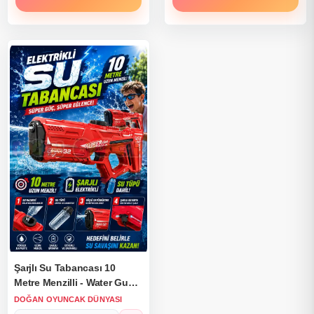
Şarjlı Su Tabancası 10
Metre Menzilli - Water Gun
Elektirikli Su Eğlencesi Su
DOĞAN OYUNCAK DÜNYASI
Silahı Super Power