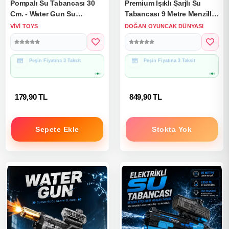
Pompalı Su Tabancası 30
Premium Işıklı Şarjlı Su
Cm. - Water Gun Su
Tabancası 9 Metre Menzilli
Eğlencesi Su Silahı Su
350 Ml Su Haznesi - Lüx
VIVI TOYS
DOĞAN OYUNCAK DÜNYASI
Savaşı
Şarjlı Su Tabancası
Hediye Paketine Uygun
Hediye Paketine Uygun
179,90 TL
849,90 TL
Sepete Ekle
Stokta Yok