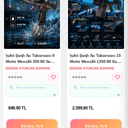
Işıklı Şarjlı Su Tabancası 9
Işıklı Şarjlı Su Tabancası 15
Metre Menzilli 350 Ml Su
Metre Menzilli 1350 Ml Su
Haznesi - Şarjlı Su
Haznesi - Elektirikli Su
DOĞAN OYUNCAK DÜNYASI
DOĞAN OYUNCAK DÜNYASI
Tabancası
Eğlencesi Su Silahı
Hediye Paketine Uygun
Hediye Paketine Uygun
849,90 TL
2.399,90 TL
Stokta Yok
Stokta Yok