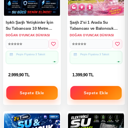
Işıklı Şarjlı Yetişkinler İçin
Şarjlı 2'si 1 Arada Su
Su Tabancası 10 Metre
Tabancası ve Baloncuk
Menzilli 1000 Ml - Elektirikli
Tabancası Pembe -
DOĞAN OYUNCAK DÜNYASI
DOĞAN OYUNCAK DÜNYASI
Su Tabancası
Elektirikli Water Gun Köpük
Tabancası
Hediye Paketine Uygun
Hediye Paketine Uygun
2.999,90 TL
1.399,90 TL
Sepete Ekle
Sepete Ekle