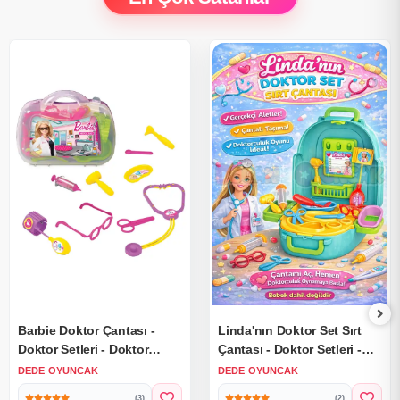
Barbie Doktor Çantası -
Linda'nın Doktor Set Sırt
Doktor Setleri - Doktor
Çantası - Doktor Setleri -
Oyuncak Seti
Doktor Oyuncak Seti -
DEDE OYUNCAK
DEDE OYUNCAK
Doktor Gereçleri
(3)
(2)