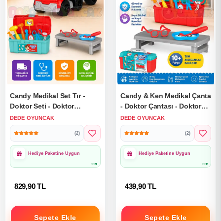
Candy Medikal Set Tır -
Candy & Ken Medikal Çanta
Doktor Seti - Doktor
- Doktor Çantası - Doktor
Oyuncakları - Acil Yardım
Seti - Hasta Oyuncakları
DEDE OYUNCAK
DEDE OYUNCAK
Oyuncakları - Hemşire
(2)
(2)
Oyuncak
Hediye Paketine Uygun
Hediye Paketine Uygun
829,90 TL
439,90 TL
Sepete Ekle
Sepete Ekle