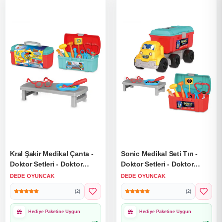
Kral Şakir Medikal Çanta -
Sonic Medikal Seti Tırı -
Doktor Setleri - Doktor
Doktor Setleri - Doktor
Oyuncak Seti - Hemşire
Oyuncak Seti - Hemşire
DEDE OYUNCAK
DEDE OYUNCAK
Oyunu
Oyunu
(2)
(2)
Hediye Paketine Uygun
Hediye Paketine Uygun