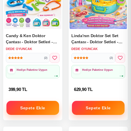
Candy & Ken Doktor
Linda'nın Doktor Set Sırt
Çantası - Doktor Setleri -
Çantası - Doktor Setleri -
Doktor Oyuncak Seti
Doktor Oyuncak Seti -
DEDE OYUNCAK
DEDE OYUNCAK
Doktor Gereçleri
(2)
(2)
Hediye Paketine Uygun
Hediye Paketine Uygun
399,90 TL
629,90 TL
Sepete Ekle
Sepete Ekle