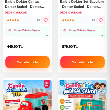
Barbie Doktor Çantası -
Barbie Doktor Set Bavulum
Doktor Setleri - Doktor
- Doktor Setleri - Doktor
Oyuncak Seti
Oyuncak Seti
DEDE OYUNCAK
DEDE OYUNCAK
(3)
(2)
Hediye Paketine Uygun
Hediye Paketine Uygun
449,90 TL
879,90 TL
Sepete Ekle
Sepete Ekle