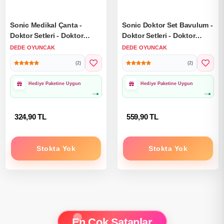
Sonic Medikal Çanta -
Sonic Doktor Set Bavulum -
Doktor Setleri - Doktor
Doktor Setleri - Doktor
Oyuncak Seti - Hemşire
Oyuncak Seti
DEDE OYUNCAK
DEDE OYUNCAK
Oyunu
(2)
(2)
Hediye Paketine Uygun
Hediye Paketine Uygun
324,90 TL
559,90 TL
Stokta Yok
Stokta Yok
En Çok Satanlar