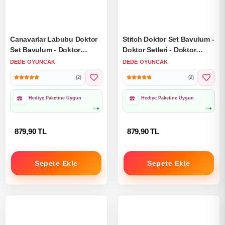
Canavarlar Labubu Doktor
Stitch Doktor Set Bavulum -
Set Bavulum - Doktor
Doktor Setleri - Doktor
Setleri - Doktor Oyuncak
Oyuncak Seti - Disney
DEDE OYUNCAK
DEDE OYUNCAK
Seti - Labubu Doktorculuk
Stitch Doktorculuk Oyunu
(2)
(2)
Oyunu
Hediye Paketine Uygun
Hediye Paketine Uygun
879,90 TL
879,90 TL
Sepete Ekle
Sepete Ekle