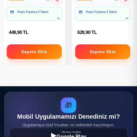
Hediye Paketine Uygun
Hediye Paketine Uygun
449,90 TL
629,90 TL
Sepete Ekle
Sepete Ekle
🎁
Mobil Uygulamamızı Denediniz mi?
Uygulamaya özel fırsatları ve indirimleri kaçırmayın.
Hemen İndirin
▶
Google Play