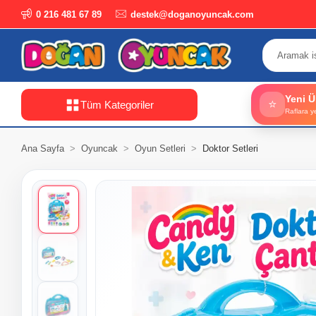
0 216 481 67 89
destek@doganoyuncak.com
Yeni Ü
⭐
Tüm Kategoriler
Raflara y
Ana Sayfa
Oyuncak
Oyun Setleri
Doktor Setleri