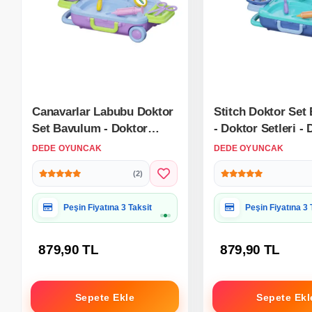
Canavarlar Labubu Doktor
Stitch Doktor Set
Set Bavulum - Doktor
- Doktor Setleri -
Setleri - Doktor Oyuncak
Oyuncak Seti - Di
DEDE OYUNCAK
DEDE OYUNCAK
Seti - Labubu Doktorculuk
Stitch Doktorcul
(2)
Oyunu
Hediye Paketine Uygun
Hediye Paketine
879,90 TL
879,90 TL
Sepete Ekle
Sepete Ekl