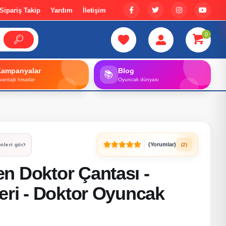
Sipariş Takip
Yardım
İletişim
0
Kampanyalar
Blog
📚
vantajlı fırsatlar
Oyuncak dünyası
(Yorumlar)
(2)
nleri gör
n Doktor Çantası -
eri - Doktor Oyuncak