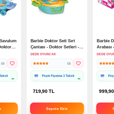
 Bavulum
Barbie Doktor Seti Sırt
Barbie D
 Doktor
Çantası - Doktor Setleri -
Arabası -
sney
Doktor Oyuncak Seti
Doktor O
DEDE OYUNCAK
DEDE OYU
uk Oyunu
(2)
(2)
 Uygun
Hediye Paketine Uygun
Hed
719,90 TL
999,90
e
Sepete Ekle