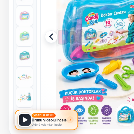
VİDEOLU ÜRÜN
Ürünü Videolu İncele
Ürünü yakından keşfet