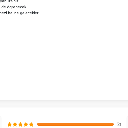
yabilirsiniz
m de öğrenecek
mezi haline gelecekler
(2)