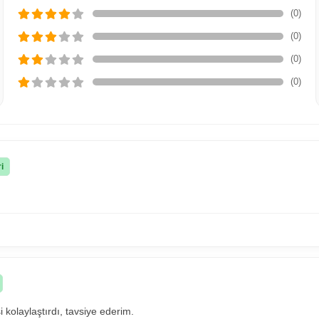
(0)
(0)
(0)
(0)
i
i kolaylaştırdı, tavsiye ederim.