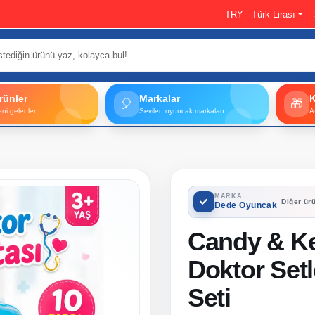
TRY - Türk Lirası
rünler
Markalar
🎈
🎁
eni gelenler
Sevilen oyuncak markaları
A
MARKA
Diğer ürü
Dede Oyuncak
Candy & Ke
Doktor Setl
Seti