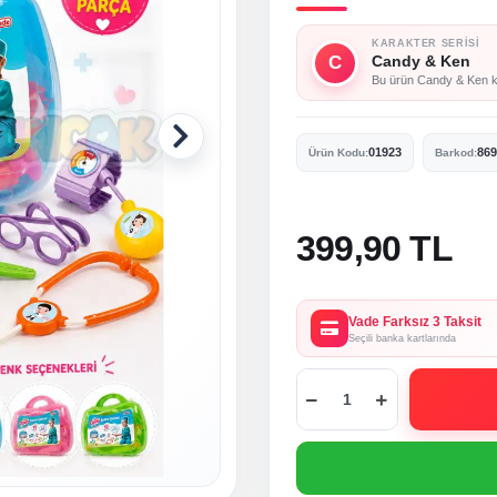
KARAKTER SERISI
C
Candy & Ken
Bu ürün Candy & Ken kar
01923
869
Ürün Kodu:
Barkod:
399,90 TL
Vade Farksız 3 Taksit
Seçili banka kartlarında