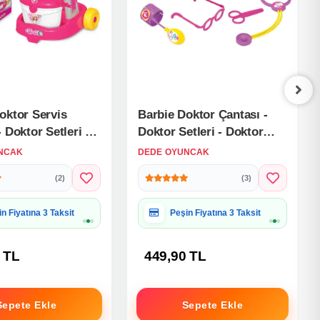
oktor Servis
Barbie Doktor Çantası -
 Doktor Setleri -
Doktor Setleri - Doktor
yuncak Seti
Oyuncak Seti
NCAK
DEDE OYUNCAK
(2)
(3)
iye Paketine Uygun
Hediye Paketine Uygun
 TL
449,90 TL
Sepete Ekle
Sepete Ekle