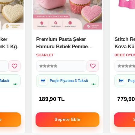
ker
Premium Pasta Şeker
Stitch Re
nk 1 Kg.
Hamuru Bebek Pembe
Kova Kür
Renk 1 Kg.
SCARLET
DEDE OYU
 Uygun
Hediye Paketine Uygun
Hed
189,90 TL
779,90
e
Sepete Ekle