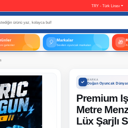
TRY - Türk Lirası
rünler
Markalar
🎈
🎁
eni gelenler
Sevilen oyuncak markaları
A
ı
MARKA
Doğan Oyuncak Dünya
Premium Işı
Metre Menzi
Lüx Şarjlı 