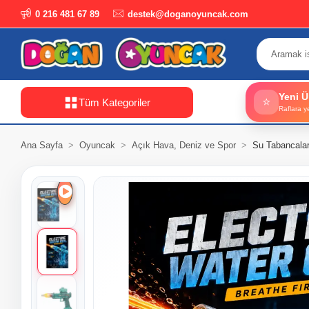
0 216 481 67 89
destek@doganoyuncak.com
Yeni Ü
⭐
Tüm Kategoriler
Raflara y
Ana Sayfa
Oyuncak
Açık Hava, Deniz ve Spor
Su Tabancalar