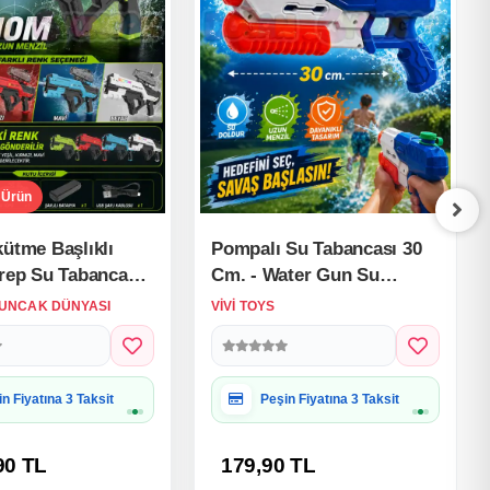
kütme Başlıklı
Pompalı Su Tabancası 30
krep Su Tabancası
Cm. - Water Gun Su
Menzilli -
Eğlencesi Su Silahı Su
UNCAK DÜNYASI
VIVI TOYS
kli Su Eğlencesi Su
Savaşı
iye Paketine Uygun
Hediye Paketine Uygun
90 TL
179,90 TL