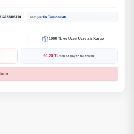
313188895149
Su Tabancaları
Kategori:
1000 TL ve Üzeri Ücretsiz Kargo
94,20 TL
'den başlayan taksitlerle
adır.