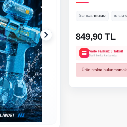
KB1502
8
Ürün Kodu:
Barkod:
849,90 TL
Vade Farksız 3 Taksit
Seçili banka kartlarında
Ürün stokta bulunmamakt