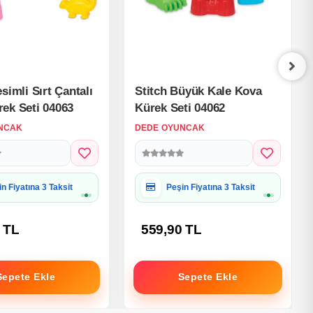
simli Sırt Çantalı
Stitch Büyük Kale Kova
ek Seti 04063
Kürek Seti 04062
NCAK
DEDE OYUNCAK
iye Paketine Uygun
Hediye Paketine Uygun
 TL
559,90 TL
Sepete Ekle
Sepete Ekle