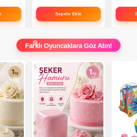
e
Sepete Ekle
Farklı Oyuncaklara Göz Atın!