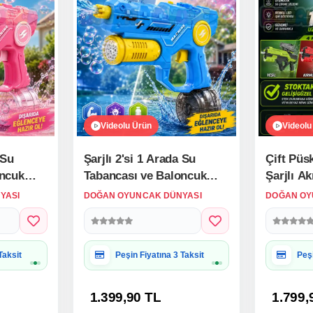
 Su
Şarjlı 2'si 1 Arada Su
Çift Püs
oncuk
Tabancası ve Baloncuk
Şarjlı A
-
Tabancası Mavi - Elektirikli
10 Metre 
YASI
DOĞAN OYUNCAK DÜNYASI
DOĞAN OY
Gun
Water Gun Köpük
Elektiri
Tabancası
Silahı
 Uygun
Hediye Paketine Uygun
Hed
1.399,90 TL
1.799,