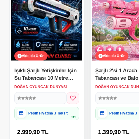
Işıklı Şarjlı Yetişkinler İçin
Şarjlı 2'si 1 Arada
Su Tabancası 10 Metre
Tabancası ve Bal
Menzilli 1000 Ml -
Tabancası Pembe 
DOĞAN OYUNCAK DÜNYASI
DOĞAN OYUNCAK DÜN
Elektirikli Su Tabancası
Elektirikli Water 
Köpük Tabancası
Hediye Paketine Uygun
Hediye Paketine
2.999,90 TL
1.399,90 TL