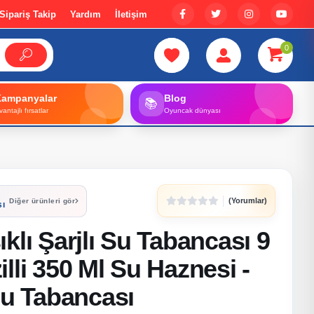
Sipariş Takip
Yardım
İletişim
0
Kampanyalar
Blog
📚
vantajlı fırsatlar
Oyuncak dünyası
(Yorumlar)
Diğer ürünleri gör
sı
klı Şarjlı Su Tabancası 9
lli 350 Ml Su Haznesi -
Su Tabancası