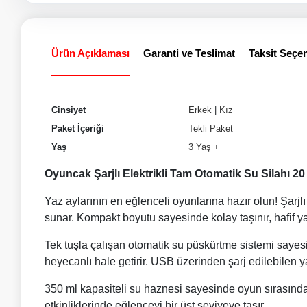
Ürün Açıklaması
Garanti ve Teslimat
Taksit Seçen
Cinsiyet
Erkek
|
Kız
Paket İçeriği
Tekli Paket
Yaş
3 Yaş +
Oyuncak Şarjlı Elektrikli Tam Otomatik Su Silahı 
Yaz aylarının en eğlenceli oyunlarına hazır olun! Şarjl
sunar. Kompakt boyutu sayesinde kolay taşınır, hafif ya
Tek tuşla çalışan otomatik su püskürtme sistemi sayes
heyecanlı hale getirir. USB üzerinden şarj edilebilen ya
350 ml kapasiteli su haznesi sayesinde oyun sırasında 
etkinliklerinde eğlenceyi bir üst seviyeye taşır.