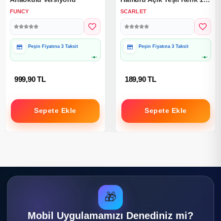
Kg.
FUNCY
SCARLET
Peşin Fiyatına 3 Taksit
Peşin Fiyatına 3 Taksit
999,90 TL
189,90 TL
Sepete Ekle
Sepete Ekle
🎁
Mobil Uygulamamızı Denediniz mi?