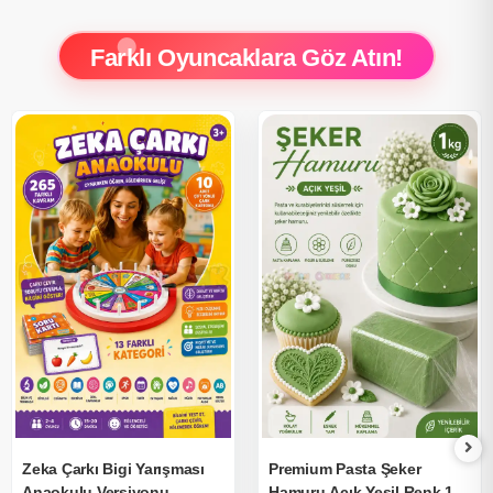
Farklı Oyuncaklara Göz Atın!
Zeka Çarkı Bigi Yarışması
Premium Pasta Şeker
Anaokulu Versiyonu
Hamuru Açık Yeşil Renk 1