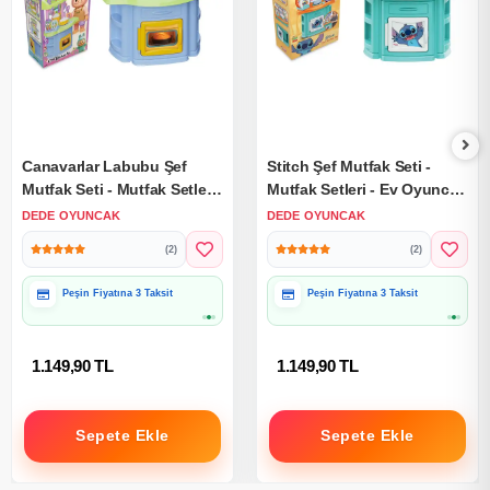
Canavarlar Labubu Şef
Stitch Şef Mutfak Seti -
Mutfak Seti - Mutfak Setleri
Mutfak Setleri - Ev Oyuncak
- Ev Oyuncak Setleri -
Setleri - Disney Stitch
DEDE OYUNCAK
DEDE OYUNCAK
Labubu Mutfak
Mutfak
(2)
(2)
Peşin Fiyatına 3 Taksit
Peşin Fiyatına 3 Taksit
1.149,90 TL
1.149,90 TL
Sepete Ekle
Sepete Ekle