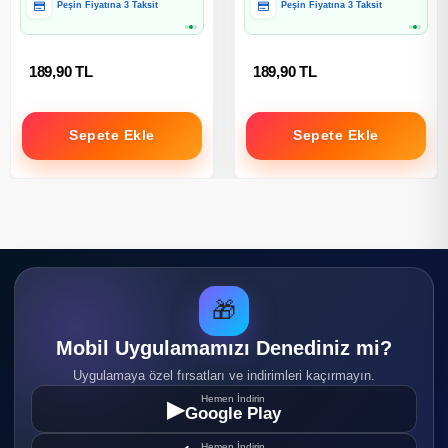
Peşin Fiyatına 3 Taksit
Peşin Fiyatına 3 Taksit
189,90 TL
189,90 TL
Sepete Ekle
Sepete Ekle
🎁
Mobil Uygulamamızı Denediniz mi?
Uygulamaya özel fırsatları ve indirimleri kaçırmayın.
Hemen İndirin
▶
Google Play
Hemen İndirin