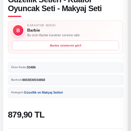
Oyuncak Seti - Makyaj Seti
KARAKTER SERISI
B
Barbie
Bu ürün Barbie karakter serisine aittir.
Barbie ürünlerini gör
03486
Ürün Kodu:
8693830034868
Barkod:
Güzellik ve Makyaj Setleri
Kategori:
879,90 TL