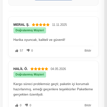
MERAL Ş.
11.11.2025
Doğrulanmış Müşteri
Harika oyuncak, kaliteli ve güvenli!
57
0
Bildir
HALİL Ö.
04.05.2026
Doğrulanmış Müşteri
Kargo süreci problemsiz geçti; paketin içi korumalı
hazırlanmış, emeği geçenlere teşekkürler Paketleme
gerçekten özenliydi.
0
0
Bildir