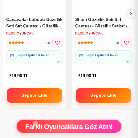
Canavarlar Labubu Güzellik
Stitch Güzellik Seti Sırt
Seti Sırt Çantası - Güzellik
Çantası - Güzellik Setleri -
Setleri - Kuaför Oyuncak
Kuaför Oyuncak Seti -
DEDE OYUNCAK
DEDE OYUNCAK
Seti - Labubu Makyaj Seti
Disney Stitch Makyaj Seti
(2)
(2)
Peşin Fiyatına 3 Taksit
Peşin Fiyatına 3 Taksit
719,90 TL
719,90 TL
Sepete Ekle
Sepete Ekle
Farklı Oyuncaklara Göz Atın!