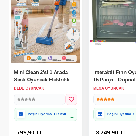
Mini Clean 2’si 1 Arada
İnteraktif Fırın Oy
Sesli Oyuncak Elektrikli
15 Parça - Orijinal
Süpürge – 70 cm
Makinesi - Çalışan
DEDE OYUNCAK
MEGA OYUNCAK
Seti - Pilli Fırın E
Hediye Paketine Uygun
Hediye Paketine
799,90 TL
3.749,90 TL