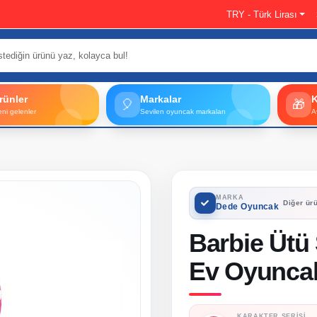
TRY - Türk Lirası
rünler
Markalar
🎈
🎁
eni gelenler
Sevilen oyuncak markaları
A
MARKA
Diğer ürü
Dede Oyuncak
Barbie Ütü S
Ev Oyuncak
KARAKTER SERISI