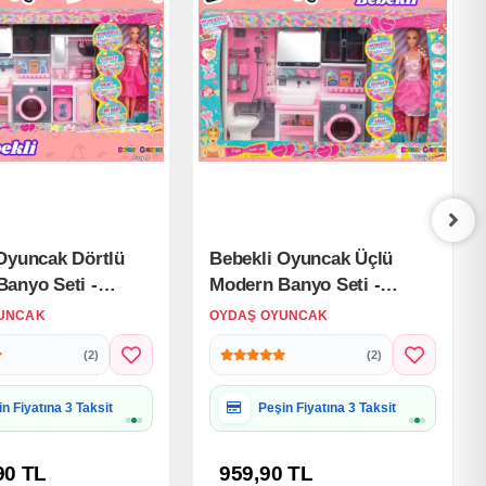
Oyuncak Dörtlü
Bebekli Oyuncak Üçlü
anyo Seti -
Modern Banyo Seti -
anyo Seti -
Modern Banyo Seti -
UNCAK
OYDAŞ OYUNCAK
uncak Seti -
Banyo Oyuncak Seti -
(2)
(2)
uvalet, Aynalı
Klozet, Tuvalet, Aynalı
Ütü, Çamaşır
Lavabo, Çamaşır Makinesi
iye Paketine Uygun
Hediye Paketine Uygun
i Oyuncak
Oyuncak
90 TL
959,90 TL