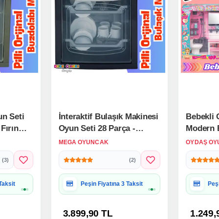
un Seti
İnteraktif Bulaşık Makinesi
Bebekli 
 Fırın
Oyun Seti 28 Parça -
Modern B
 Fırın
Orijinal Bulaşık Makinesi -
Modern B
MEGA OYUNCAK
OYDAŞ OY
şyası
Çalışan Bulaşık Makinesi -
Banyo Oy
(3)
(2)
Pilli Bulaşık Makinesi
Klozet, T
Lavabo, 
 Uygun
Hediye Paketine Uygun
Hed
Makines
3.899,90 TL
1.249,