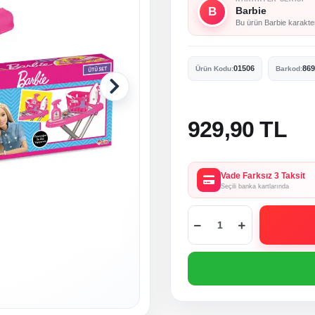
B
Barbie
Bu ürün Barbie karakter 
01506
869
Ürün Kodu:
Barkod:
929,90 TL
Vade Farksız 3 Taksit
Seçili banka kartlarında