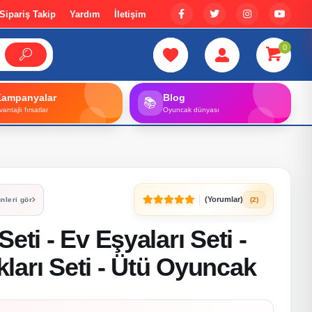
Sipariş Takip
Yardım
İletişim
0
Kampanyalar
Blog
📚
vantajlı fırsatlar
Oyuncak dünyası
(Yorumlar)
(2)
nleri gör
eti - Ev Eşyaları Seti -
ları Seti - Ütü Oyuncak