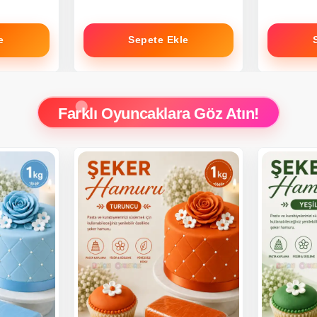
e
Sepete Ekle
Farklı Oyuncaklara Göz Atın!