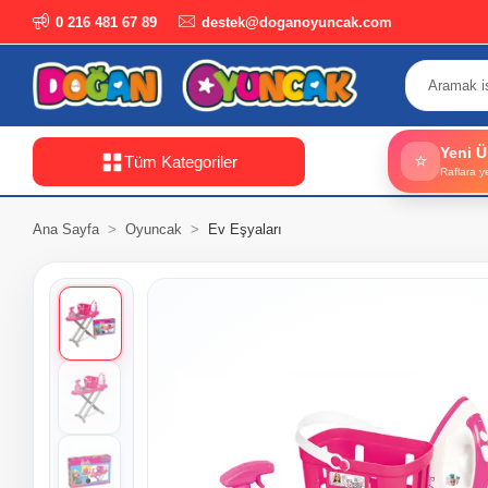
0 216 481 67 89
destek@doganoyuncak.com
Yeni Ü
⭐
Tüm Kategoriler
Raflara y
Ana Sayfa
Oyuncak
Ev Eşyaları