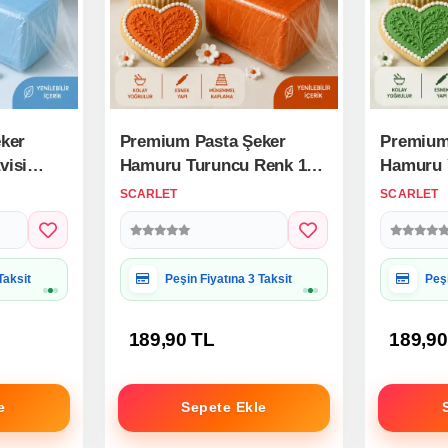
ker
Premium Pasta Şeker
Premium
visi
Hamuru Turuncu Renk 1
Hamuru Y
Kg.
SCARLET
SCARLET
 Uygun
Hediye Paketine Uygun
Hed
189,90 TL
189,90
e
Sepete Ekle