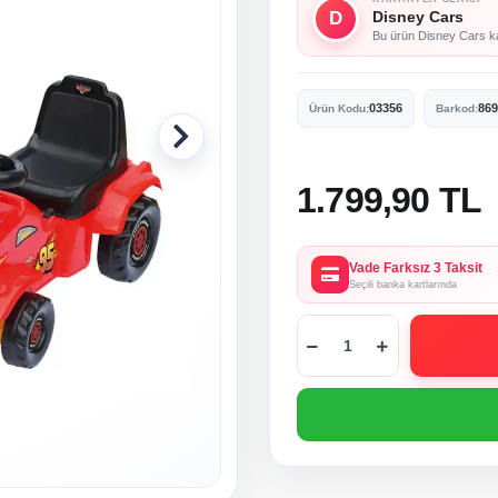
D
Disney Cars
Bu ürün Disney Cars kar
03356
869
Ürün Kodu:
Barkod:
1.799,90 TL
Vade Farksız 3 Taksit
Seçili banka kartlarında