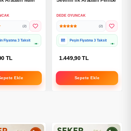
İlk Arabam Mavi
Sevimli İlk Arabam Pembe
NCAK
DEDE OYUNCAK
(2)
(2)
iye Paketine Uygun
Hediye Paketine Uygun
90 TL
1.449,90 TL
Sepete Ekle
Sepete Ekle