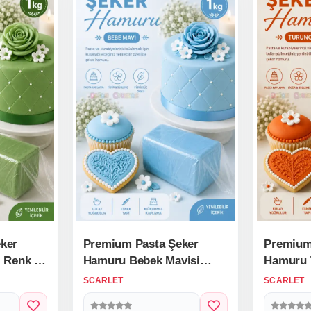
ker
Premium Pasta Şeker
Premium
 Renk 1
Hamuru Bebek Mavisi
Hamuru 
Renk 1 Kg.
Kg.
SCARLET
SCARLET