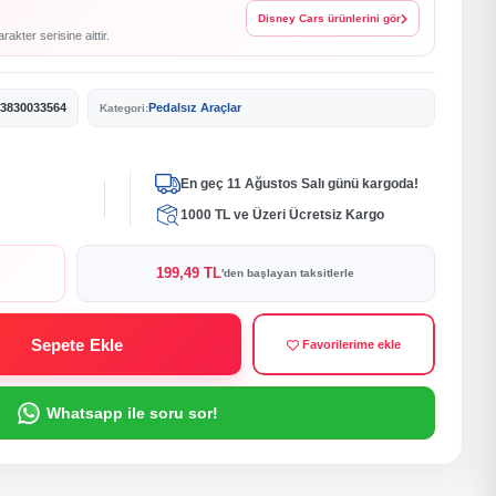
Disney Cars ürünlerini gör
akter serisine aittir.
3830033564
Pedalsız Araçlar
Kategori:
En geç 11 Ağustos Salı günü kargoda!
1000 TL ve Üzeri Ücretsiz Kargo
199,49 TL
'den başlayan taksitlerle
Sepete Ekle
Favorilerime ekle
Whatsapp ile soru sor!