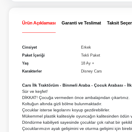
Ürün Açıklaması
Garanti ve Teslimat
Taksit Seçen
Cinsiyet
Erkek
Paket İçeriği
Tekli Paket
Yaş
18 Ay +
Karakterler
Disney Cars
Cars İlk Traktörüm - Binmeli Araba - Çocuk Arabası - İl
Sür ve keşfet!
DİKKAT! Çocuğa vermeden önce ambalajından çıkartınız.
Koltuğun altında gizli bölme bulunmaktadır.
Çocuklar isterse legolarını koyup gezdirebilirler.
Mükemmel plastik kalitesiyle oyuncağın kalitesinden ödün v
Döndürme kabiliyeti sayesinde çocuklar çok rahat bir şekild
Çocuklarımızın ayak gelişimini ve oturma gelişimi için bireb