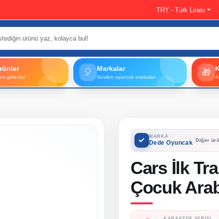
TRY - Türk Lirası
rünler
Markalar
🎈
🎁
eni gelenler
Sevilen oyuncak markaları
A
MARKA
Diğer ürü
Dede Oyuncak
Cars İlk Tr
Çocuk Araba
KARAKTER SERISI