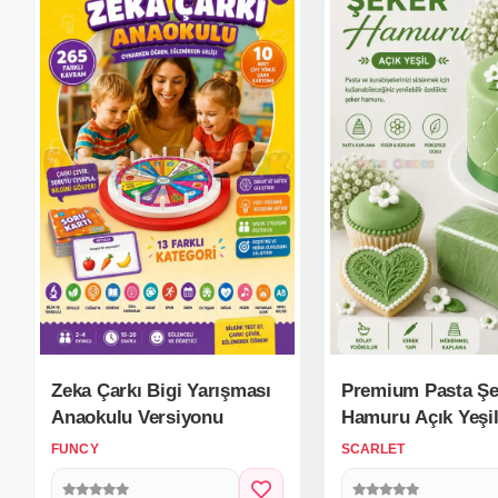
Zeka Çarkı Bigi Yarışması
Premium Pasta Şe
Anaokulu Versiyonu
Hamuru Açık Yeşil
Kg.
FUNCY
SCARLET