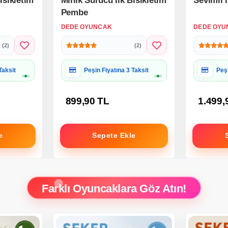
isikletim
Minik Sürücü İlk Bisikletim
Sevimli 
Pembe
DEDE OYUNCAK
DEDE OYU
(2)
(2)
 Uygun
Hediye Paketine Uygun
Hed
899,90 TL
1.499,
e
Sepete Ekle
Farklı Oyuncaklara Göz Atın!