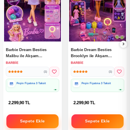
Barbie Dream Besties
Barbie Dream Besties
Malibu ile Akşam
Brooklyn ile Akşam
Eğlencesine Hazırlanma
Eğlencesine Hazırlanma
BARBIE
BARBIE
JGG38 - Barbie Bebek
JGG39 - Barbie Bebek
(1)
(1)
Peşin Fiyatına 3 Taksit
Peşin Fiyatına 3 Taksit
2.299,90 TL
2.299,90 TL
Sepete Ekle
Sepete Ekle