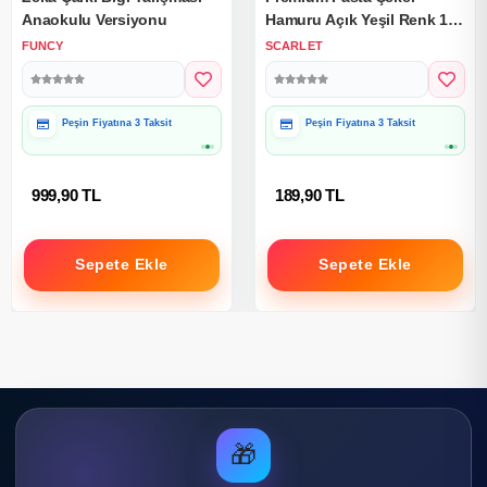
Anaokulu Versiyonu
Hamuru Açık Yeşil Renk 1
Kg.
FUNCY
SCARLET
Peşin Fiyatına 3 Taksit
Peşin Fiyatına 3 Taksit
999,90 TL
189,90 TL
Sepete Ekle
Sepete Ekle
🎁