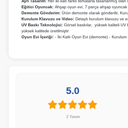
Ayrı Tasarım:
Her iki katı farklı temalarla tasarlanmış olan
Eğitici Oyuncak:
Ahşap oyun evi, 7 parça ahşap oyuncak il
Demonte Gönderim:
Ürün demonte olarak gönderilir, Kurul
Kurulum Klavuzu ve Video:
Detaylı kurulum klavuzu ve eş
UV Baskı Teknolojisi:
Görsel baskılar, yüksek kaliteli UV b
yüksek kalitede üretilmiştir
Oyun Evi İçeriği:
- İki Katlı Oyun Evi (demonte) - Kurulu
5.0
2 Yorum