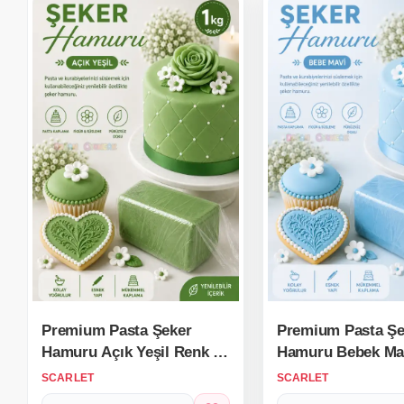
Premium Pasta Şeker
Premium Pasta Şe
Hamuru Açık Yeşil Renk 1
Hamuru Bebek Ma
Kg.
Renk 1 Kg.
SCARLET
SCARLET