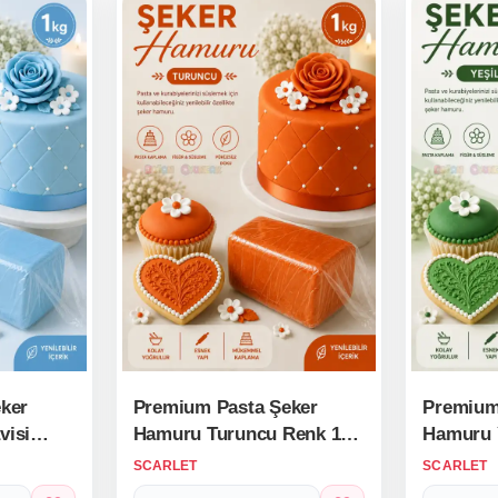
ker
Premium Pasta Şeker
Premium
visi
Hamuru Turuncu Renk 1
Hamuru Y
Kg.
SCARLET
SCARLET