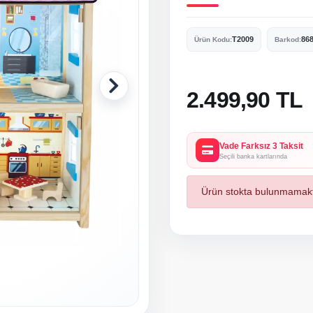
T2009
86
Ürün Kodu:
Barkod:
2.499,90 TL
Vade Farksız 3 Taksit
Seçili banka kartlarında
Ürün stokta bulunmamakt