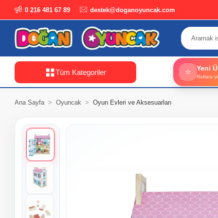
0 216 481 67 89
destek@doganoyuncak.com
Yeni Ü
⭐
Tüm Kategoriler
Raflara y
Ana Sayfa
Oyuncak
Oyun Evleri ve Aksesuarları