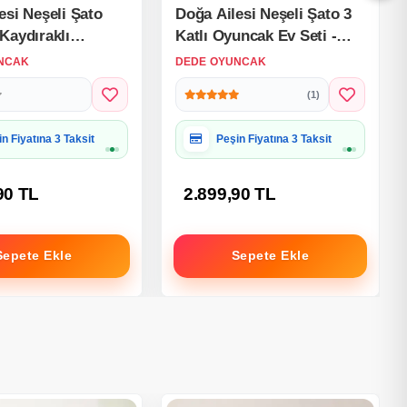
esi Neşeli Şato
Doğa Ailesi Neşeli Şato 3
Kaydıraklı
Katlı Oyuncak Ev Seti -
Ev Seti -
Sylvanian Uyumlu Oyun
NCAK
DEDE OYUNCAK
an Uyumlu Oyun
Evi
(1)
iye Paketine Uygun
Hediye Paketine Uygun
90 TL
2.899,90 TL
Sepete Ekle
Sepete Ekle