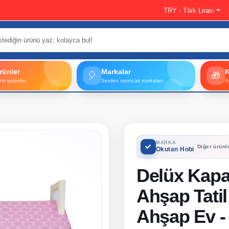
TRY - Türk Lirası
rünler
Markalar
🎈
🎁
eni gelenler
Sevilen oyuncak markaları
A
MARKA
Diğer ürünl
Okutan Hobi
Delüx Kapa
Ahşap Tatil
Ahşap Ev -