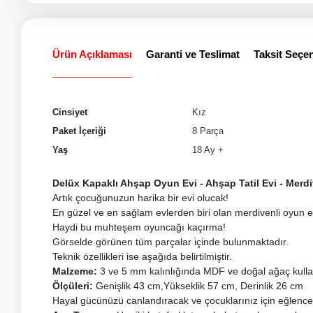
Ürün Açıklaması
Garanti ve Teslimat
Taksit Seçen
Cinsiyet
Kız
Paket İçeriği
8 Parça
Yaş
18 Ay +
Delüx Kapaklı Ahşap Oyun Evi - Ahşap Tatil Evi - Mer
Artık çocuğunuzun harika bir evi olucak!
En güzel ve en sağlam evlerden biri olan merdivenli oyun
Haydi bu muhteşem oyuncağı kaçırma!
Görselde görünen tüm parçalar içinde bulunmaktadır.
Teknik özellikleri ise aşağıda belirtilmiştir.
Malzeme:
3 ve 5 mm kalınlığında MDF ve doğal ağaç kullanıl
Ölçüleri:
Genişlik 43 cm,Yükseklik 57 cm, Derinlik 26 cm
Hayal gücünüzü canlandıracak ve çocuklarınız için eğlenceli