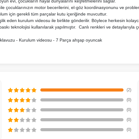
 oyun evi, çocukların hayal dünyalarını keşfetmelerini sağlar.
e çocuklarınızın motor becerilerini, el-göz koordinasyonunu ve problem
um için gerekli tüm parçalar kutu içeriğinde muvcuttur.
lik eden kurulum videosu ile birlikte gönderilir. Böylece herkesin kolay
askı teknolojisi kullanılarak yapılmıştır. Canlı renkleri ve detaylarıyla ço
m klavuzu - Kurulum videosu - 7 Parça ahşap oyuncak
(2)
(0)
(0)
(0)
(0)