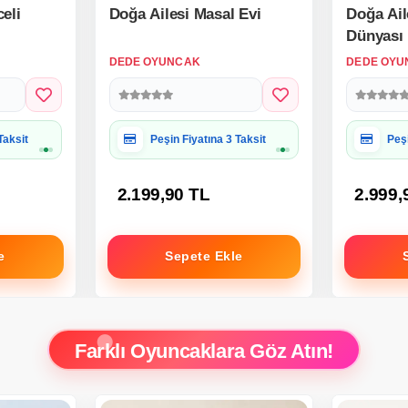
eli
Doğa Ailesi Masal Evi
Doğa Ail
Dünyası 
Oyuncak 
DEDE OYUNCAK
DEDE OYU
Sylvani
Evi
 Uygun
Hediye Paketine Uygun
Hed
2.199,90 TL
2.999,
e
Sepete Ekle
Farklı Oyuncaklara Göz Atın!