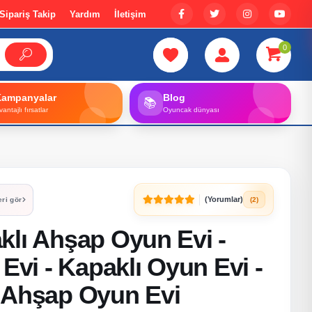
Sipariş Takip
Yardım
İletişim
0
Kampanyalar
Blog
📚
vantajlı fırsatlar
Oyuncak dünyası
(Yorumlar)
(2)
eri gör
klı Ahşap Oyun Evi -
 Evi - Kapaklı Oyun Evi -
 Ahşap Oyun Evi