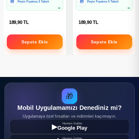
Hediye Paketine Uygun
Hediye Paketine Uygun
189,90 TL
189,90 TL
Sepete Ekle
Sepete Ekle
🎁
Mobil Uygulamamızı Denediniz mi?
Uygulamaya özel fırsatları ve indirimleri kaçırmayın.
Hemen İndirin
▶
Google Play
Hemen İndirin