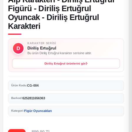
Figürü - Diriliş Ertuğrul
Oyuncak - Diriliş Ertuğrul
Karakteri
KARAKTER SERISI
D
Diriliş Ertuğrul
Bu ürün Diriliş Ertuğrul karakter serisine aittir.
Diriliş Ertuğrul ürünlerini gör
CG-004
Ürün Kodu:
6252811656363
Barkod:
Figür Oyuncakları
Kategori:
899,90 TL