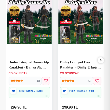
Diriliş Ertuğrul Bamsı Alp
Diriliş Ertuğrul Bey
Karakteri - Bamsı Alp
Karakteri - Diriliş Ertuğrul
Figürü - Diriliş Ertuğrul
Bey Figürü - Diriliş
CG OYUNCAK
CG OYUNCAK
Oyuncak - Diriliş Ertuğrul
Ertuğrul Oyuncak - Diriliş
(2)
(2)
Karakteri
Ertuğrul Karakteri
Peşin Fiyatına 3 Taksit
Peşin Fiyatına 3 Taksit
Hediye Paketine
Hediye Paketine
Uygun
Uygun
299,90 TL
299,90 TL