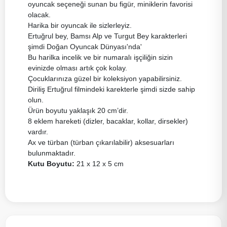
oyuncak seçeneği sunan bu figür, miniklerin favorisi
olacak.
Harika bir oyuncak ile sizlerleyiz.
Ertuğrul bey, Bamsı Alp ve Turgut Bey karakterleri
şimdi Doğan Oyuncak Dünyası'nda'
Bu harilka incelik ve bir numaralı işçiliğin sizin
evinizde olması artık çok kolay.
Çocuklarınıza güzel bir koleksiyon yapabilirsiniz.
Diriliş Ertuğrul filmindeki karekterle şimdi sizde sahip
olun.
Ürün boyutu yaklaşık 20 cm’dir.
8 eklem hareketi (dizler, bacaklar, kollar, dirsekler)
vardır.
Ax ve türban (türban çıkarılabilir) aksesuarları
bulunmaktadır.
Kutu Boyutu:
21 x 12 x 5 cm