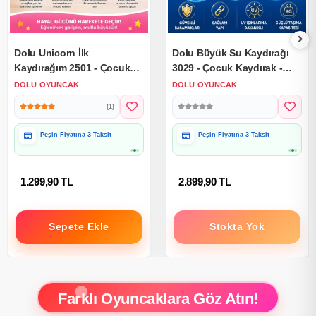
Dolu Unicorn İlk
Dolu Büyük Su Kaydırağı
Kaydırağım 2501 - Çocuk
3029 - Çocuk Kaydırak -
Kaydırak - Çocuk Kaydırağı
Çocuk Kaydırağı Büyük
DOLU OYUNCAK
DOLU OYUNCAK
Küçük Kaydırak
Kaydırak
(1)
Peşin Fiyatına 3 Taksit
Peşin Fiyatına 3 Taksit
1.299,90 TL
2.899,90 TL
Sepete Ekle
Stokta Yok
Farklı Oyuncaklara Göz Atın!