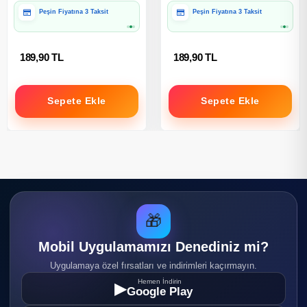
Peşin Fiyatına 3 Taksit
Peşin Fiyatına 3 Taksit
189,90 TL
189,90 TL
Sepete Ekle
Sepete Ekle
🎁
Mobil Uygulamamızı Denediniz mi?
Uygulamaya özel fırsatları ve indirimleri kaçırmayın.
Hemen İndirin
▶
Google Play