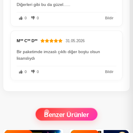
Diğerleri gibi bu da güzel......
0
0
Bildir
M** C** D**
31.05.2026
Bir paketimde imzaslı çıkltı diğer boştu olsun
lisanslıydı
0
0
Bildir
Benzer Ürünler