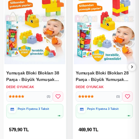
Yumuşak Bloki Blokları 38
Yumuşak Bloki Blokları 28
Parça - Büyük Yumuşak
Parça - Büyük Yumuşak
Bloklar - Büyük Soft Lego
Bloklar - Büyük Soft Lego
DEDE OYUNCAK
DEDE OYUNCAK
Oyuncakları
Oyuncakları
(1)
(1)
Peşin Fiyatına 3 Taksit
Peşin Fiyatına 3 Taksit
579,90 TL
469,90 TL