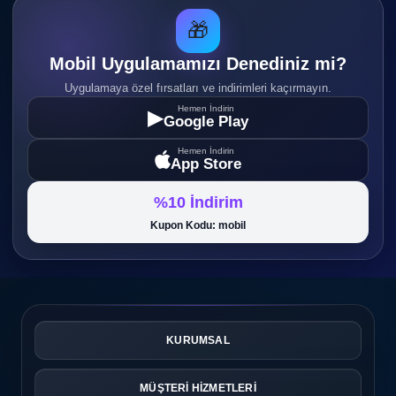
🎁
Mobil Uygulamamızı Denediniz mi?
Uygulamaya özel fırsatları ve indirimleri kaçırmayın.
Hemen İndirin
▶
Google Play
Hemen İndirin
App Store
%10 İndirim
Kupon Kodu: mobil
KURUMSAL
MÜŞTERİ HİZMETLERİ