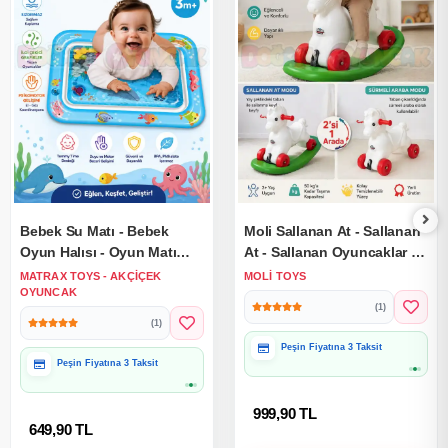
Bebek Su Matı - Bebek
Moli Sallanan At - Sallanan
Oyun Halısı - Oyun Matı
At - Sallanan Oyuncaklar -
İçinde Su Olan Oyun Matı
Arabalı At Dış Mekan
MATRAX TOYS - AKÇIÇEK
MOLI TOYS
OYUNCAK
Oyuncak
(1)
(1)
Peşin Fiyatına 3 Taksit
Peşin Fiyatına 3 Taksit
999,90 TL
649,90 TL