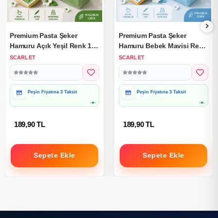
Premium Pasta Şeker
Premium Pasta Şeker
Hamuru Açık Yeşil Renk 1
Hamuru Bebek Mavisi Renk
Kg.
1 Kg.
SCARLET
SCARLET
Peşin Fiyatına 3 Taksit
Peşin Fiyatına 3 Taksit
189,90 TL
189,90 TL
Sepete Ekle
Sepete Ekle