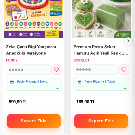
Zeka Çarkı Bigi Yarışması
Premium Pasta Şeker
Anaokulu Versiyonu
Hamuru Açık Yeşil Renk 1
Kg.
FUNCY
SCARLET
Peşin Fiyatına 3 Taksit
Peşin Fiyatına 3 Taksit
999,90 TL
189,90 TL
Sepete Ekle
Sepete Ekle