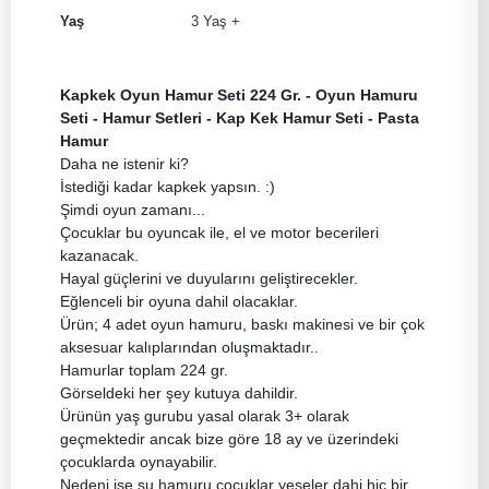
Yaş
3 Yaş +
Kapkek Oyun Hamur Seti 224 Gr. - Oyun Hamuru
Seti - Hamur Setleri - Kap Kek Hamur Seti - Pasta
Hamur
Daha ne istenir ki?
İstediği kadar kapkek yapsın. :)
Şimdi oyun zamanı...
Çocuklar bu oyuncak ile, el ve motor becerileri
kazanacak.
Hayal güçlerini ve duyularını geliştirecekler.
Eğlenceli bir oyuna dahil olacaklar.
Ürün; 4 adet oyun hamuru, baskı makinesi ve bir çok
aksesuar kalıplarından oluşmaktadır..
Hamurlar toplam 224 gr.
Görseldeki her şey kutuya dahildir.
Ürünün yaş gurubu yasal olarak 3+ olarak
geçmektedir ancak bize göre 18 ay ve üzerindeki
çocuklarda oynayabilir.
Nedeni ise şu hamuru çocuklar yeseler dahi hiç bir