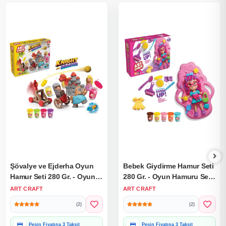
Şövalye ve Ejderha Oyun
Bebek Giydirme Hamur Seti
Hamur Seti 280 Gr. - Oyun
280 Gr. - Oyun Hamuru Seti
Hamuru Seti - Hamur Setleri
- Hamur Setleri - Hamur
ART CRAFT
ART CRAFT
- Hamur Kalıpları - Savaşçı
Kalıpları - Hamur Seti
(2)
(2)
Peşin Fiyatına 3 Taksit
Peşin Fiyatına 3 Taksit