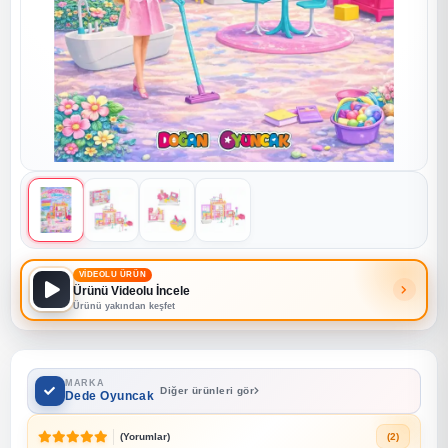
VİDEOLU ÜRÜN
Ürünü Videolu İncele
Ürünü yakından keşfet
MARKA
Diğer ürünleri gör
Dede Oyuncak
(Yorumlar)
(2)