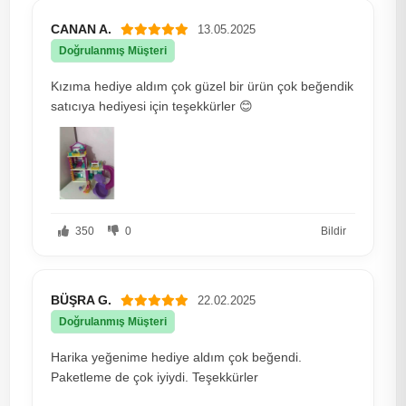
CANAN A.
13.05.2025
Doğrulanmış Müşteri
Kızıma hediye aldım çok güzel bir ürün çok beğendik
satıcıya hediyesi için teşekkürler 😊
350
0
Bildir
BÜŞRA G.
22.02.2025
Doğrulanmış Müşteri
Harika yeğenime hediye aldım çok beğendi.
Paketleme de çok iyiydi. Teşekkürler