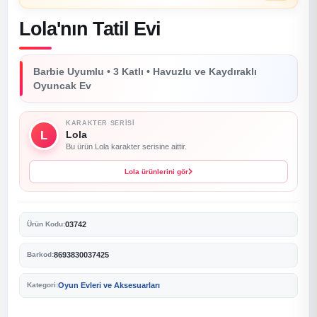
Lola'nın Tatil Evi
Barbie Uyumlu • 3 Katlı • Havuzlu ve Kaydıraklı
Oyuncak Ev
KARAKTER SERISI
L
Lola
Bu ürün Lola karakter serisine aittir.
Lola ürünlerini gör
03742
Ürün Kodu:
8693830037425
Barkod:
Oyun Evleri ve Aksesuarları
Kategori: