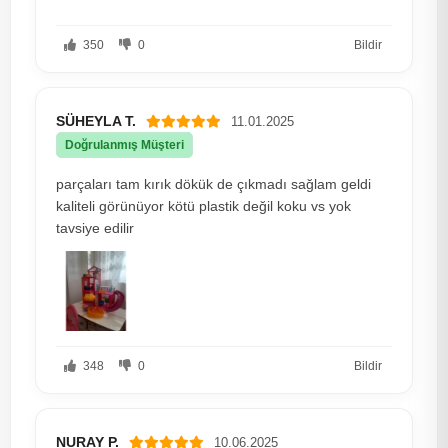
350
0
Bildir
SÜHEYLA T.
11.01.2025
Doğrulanmış Müşteri
parçaları tam kırık dökük de çıkmadı sağlam geldi
kaliteli görünüyor kötü plastik değil koku vs yok
tavsiye edilir
348
0
Bildir
NURAY P.
10.06.2025