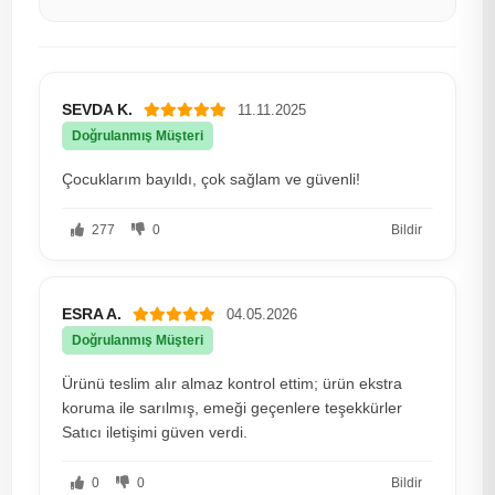
SEVDA K.
11.11.2025
Doğrulanmış Müşteri
Çocuklarım bayıldı, çok sağlam ve güvenli!
277
0
Bildir
ESRA A.
04.05.2026
Doğrulanmış Müşteri
Ürünü teslim alır almaz kontrol ettim; ürün ekstra
koruma ile sarılmış, emeği geçenlere teşekkürler
Satıcı iletişimi güven verdi.
0
0
Bildir