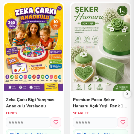
Zeka Çarkı Bigi Yarışması
Premium Pasta Şeker
Anaokulu Versiyonu
Hamuru Açık Yeşil Renk 1
Kg.
FUNCY
SCARLET