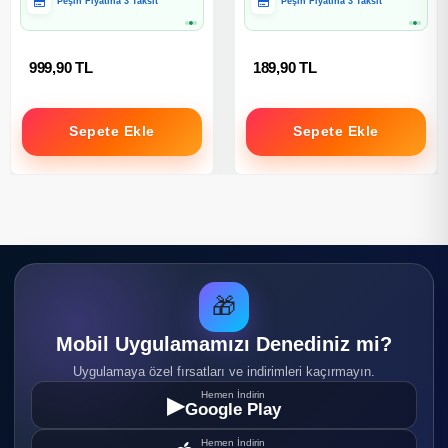
Hediye Paketine Uygun
Hediye Paketine Uygun
999,90 TL
189,90 TL
Sepete Ekle
Sepete Ekle
🎁
Mobil Uygulamamızı Denediniz mi?
Uygulamaya özel fırsatları ve indirimleri kaçırmayın.
Hemen İndirin
▶
Google Play
Hemen İndirin