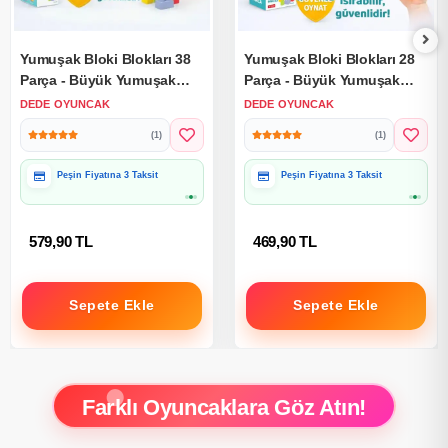
Yumuşak Bloki Blokları 38
Yumuşak Bloki Blokları 28
Parça - Büyük Yumuşak
Parça - Büyük Yumuşak
Bloklar - Büyük Soft Lego
Bloklar - Büyük Soft Lego
DEDE OYUNCAK
DEDE OYUNCAK
Oyuncakları
Oyuncakları
(1)
(1)
Hediye Paketine Uygun
Hediye Paketine Uygun
579,90 TL
469,90 TL
Sepete Ekle
Sepete Ekle
Farklı Oyuncaklara Göz Atın!