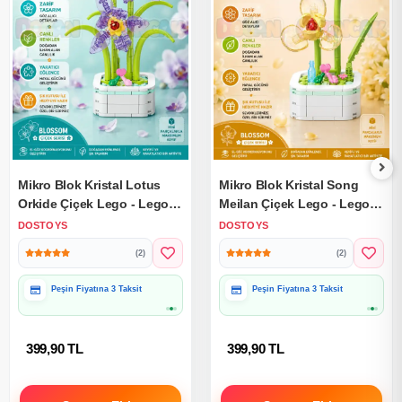
Mikro Blok Kristal Lotus
Mikro Blok Kristal Song
Orkide Çiçek Lego - Lego
Meilan Çiçek Lego - Lego
Setleri Mini Lego - Çiçek
Setleri Mini Lego - Çiçek
DOSTOYS
DOSTOYS
Lego - Blossom Çiçek Lego
Lego - Blossom Çiçek Lego
(2)
(2)
Hediye Paketine Uygun
Hediye Paketine Uygun
399,90 TL
399,90 TL