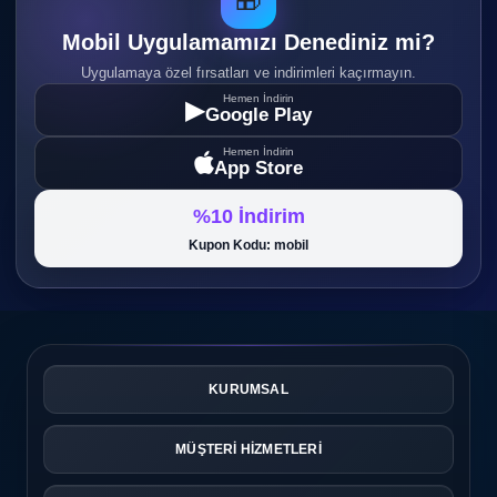
🎁
Mobil Uygulamamızı Denediniz mi?
Uygulamaya özel fırsatları ve indirimleri kaçırmayın.
Hemen İndirin
▶
Google Play
Hemen İndirin
App Store
%10 İndirim
Kupon Kodu: mobil
KURUMSAL
MÜŞTERİ HİZMETLERİ