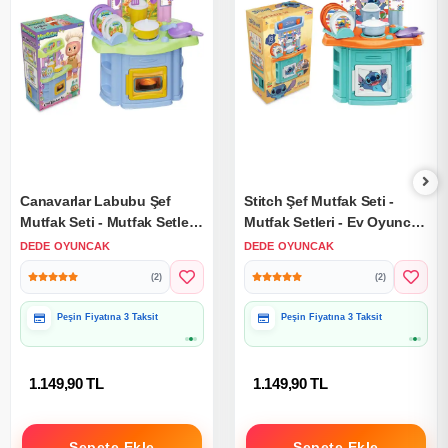
Canavarlar Labubu Şef
Stitch Şef Mutfak Seti -
Mutfak Seti - Mutfak Setleri
Mutfak Setleri - Ev Oyuncak
- Ev Oyuncak Setleri -
Setleri - Disney Stitch
DEDE OYUNCAK
DEDE OYUNCAK
Labubu Mutfak
Mutfak
(2)
(2)
Peşin Fiyatına 3 Taksit
Peşin Fiyatına 3 Taksit
1.149,90 TL
1.149,90 TL
Sepete Ekle
Sepete Ekle