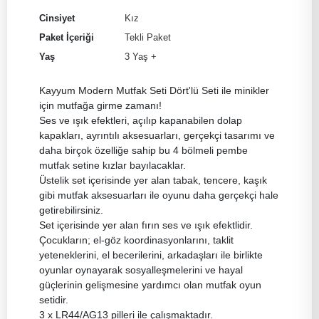
Cinsiyet
Kız
Paket İçeriği
Tekli Paket
Yaş
3 Yaş +
Kayyum Modern Mutfak Seti Dört'lü Seti ile minikler
için mutfağa girme zamanı!
Ses ve ışık efektleri, açılıp kapanabilen dolap
kapakları, ayrıntılı aksesuarları, gerçekçi tasarımı ve
daha birçok özelliğe sahip bu 4 bölmeli pembe
mutfak setine kızlar bayılacaklar.
Üstelik set içerisinde yer alan tabak, tencere, kaşık
gibi mutfak aksesuarları ile oyunu daha gerçekçi hale
getirebilirsiniz.
Set içerisinde yer alan fırın ses ve ışık efektlidir.
Çocukların; el-göz koordinasyonlarını, taklit
yeteneklerini, el becerilerini, arkadaşları ile birlikte
oyunlar oynayarak sosyalleşmelerini ve hayal
güçlerinin gelişmesine yardımcı olan mutfak oyun
setidir.
3 x LR44/AG13 pilleri ile çalışmaktadır.