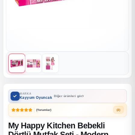
MARKA
Diğer ürünleri gör
Kayyum Oyuncak
(Yorumlar)
(2)
My Happy Kitchen Bebekli
Dörtlü Mutfak Seti - Modern