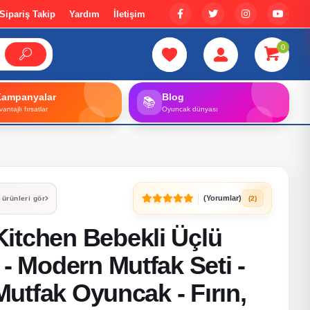
Sipariş Takip
Yardım
İletişim
0
Kampanyalar
Blog
📚
vantajlı fırsatlar
Oyuncak dünyası
(Yorumlar)
(2)
 ürünleri gör
itchen Bebekli Üçlü
 - Modern Mutfak Seti -
 Mutfak Oyuncak - Fırın,