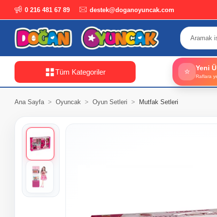
0 216 481 67 89
destek@doganoyuncak.com
Yeni Ü
⭐
Tüm Kategoriler
Raflara y
Ana Sayfa
Oyuncak
Oyun Setleri
Mutfak Setleri