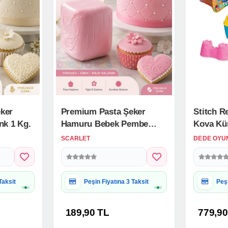
ker
Premium Pasta Şeker
Stitch Re
nk 1 Kg.
Hamuru Bebek Pembe
Kova Kür
Renk 1 Kg.
SCARLET
DEDE OYU
 Uygun
Hediye Paketine Uygun
Hed
189,90 TL
779,90