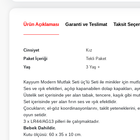
Ürün Açıklaması
Garanti ve Teslimat
Taksit Seçen
Cinsiyet
Kız
Paket İçeriği
Tekli Paket
Yaş
3 Yaş +
Kayyum Modern Mutfak Seti üç'lü Seti ile minikler için mut
Ses ve ışık efektleri, açılıp kapanabilen dolap kapakları, a
Üstelik set içerisinde yer alan tabak, tencere, kaşık gibi mu
Set içerisinde yer alan fırın ses ve ışık efektlidir.
Çocukların; el-göz koordinasyonlarını, taklit yeteneklerini, 
oyun setidir.
3 x LR44/AG13 pilleri ile çalışmaktadır.
Bebek Dahildir.
Kutu ölçüsü: 60 x 35 x 10 cm.