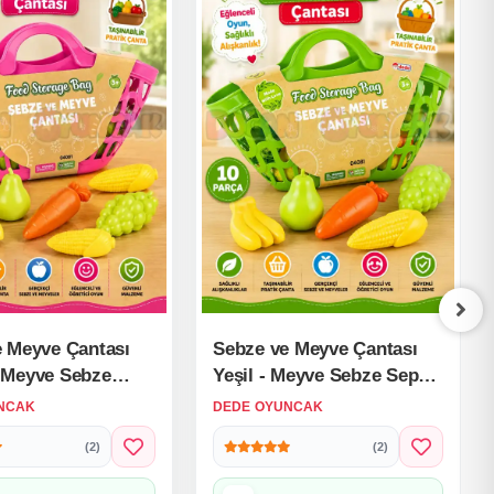
 Meyve Çantası
Sebze ve Meyve Çantası
 Meyve Sebze
Yeşil - Meyve Sebze Sepeti
Piknik Sepeti
- Piknik Sepeti Oyuncak
NCAK
DEDE OYUNCAK
Meyveler -
Meyveler - Oyuncak
(2)
(2)
Sebzeler - Mutfak
Sebzeler - Mutfak
arı
Oyuncakları