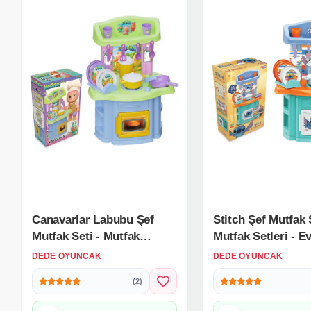
Canavarlar Labubu Şef
Stitch Şef Mutfak S
Mutfak Seti - Mutfak
Mutfak Setleri - E
Setleri - Ev Oyuncak
Oyuncak Setleri -
DEDE OYUNCAK
DEDE OYUNCAK
Setleri - Labubu Mutfak
Stitch Mutfak
(2)