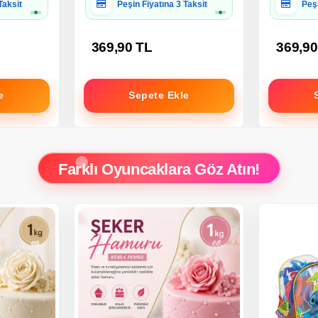
 Uygun
Hediye Paketine Uygun
Hed
369,90 TL
369,90
e
Sepete Ekle
Farklı Oyuncaklara Göz Atın!