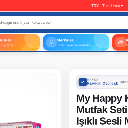
TRY - Türk Lirası
rünler
Markalar
🎈
🎁
eni gelenler
Sevilen oyuncak markaları
A
MARKA
Diğer
Kayyum Oyuncak
My Happy K
Mutfak Seti
Işıklı Sesli