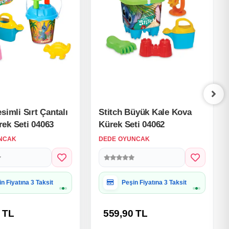
simli Sırt Çantalı
Stitch Büyük Kale Kova
ek Seti 04063
Kürek Seti 04062
NCAK
DEDE OYUNCAK
iye Paketine Uygun
Hediye Paketine Uygun
 TL
559,90 TL