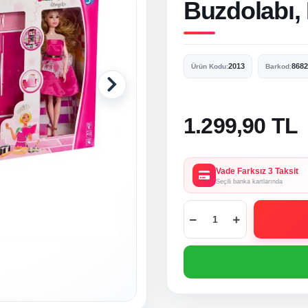
Buzdolabı,
2013
8682
Ürün Kodu:
Barkod:
1.299,90 TL
Vade Farksız 3 Taksit
Seçili banka kartlarında