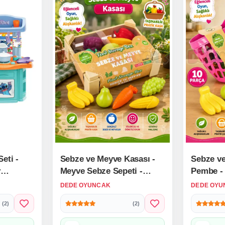
eti -
Sebze ve Meyve Kasası -
Sebze ve
v
Meyve Sebze Sepeti -
Pembe -
 Disney
Piknik Sepeti Oyuncak
Sepeti - 
DEDE OYUNCAK
DEDE OYU
Meyveler - Oyuncak
Oyuncak 
(2)
(2)
Sebzeler - Mutfak
Oyuncak 
Oyuncakları
Oyuncakl