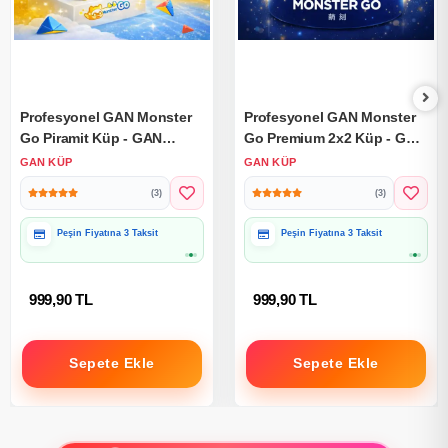
Profesyonel GAN Monster
Profesyonel GAN Monster
Go Piramit Küp - GAN
Go Premium 2x2 Küp - GAN
Piramit Zeka Küpü - GAN
2x2 Zeka Küpü - Akıl Küpü
GAN KÜP
GAN KÜP
Monster Go Pyraminx
- Monster Küp
(3)
(3)
Hediye Paketine Uygun
Hediye Paketine Uygun
999,90 TL
999,90 TL
Sepete Ekle
Sepete Ekle