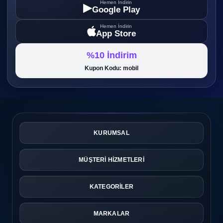
Hemen İndirin
▶
Google Play
Hemen İndirin
App Store
%10 İndirim
Kupon Kodu: mobil
KURUMSAL
MÜŞTERİ HİZMETLERİ
KATEGORİLER
MARKALAR