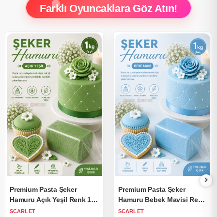
Farklı Oyuncaklara Göz Atın!
Premium Pasta Şeker
Premium Pasta Şeker
Hamuru Açık Yeşil Renk 1
Hamuru Bebek Mavisi Renk
Kg.
1 Kg.
SCARLET
SCARLET