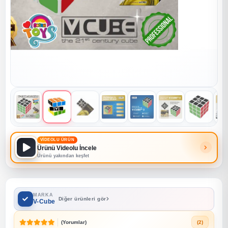
VİDEOLU ÜRÜN
Ürünü Videolu İncele
Ürünü yakından keşfet
MARKA
Diğer ürünleri gör
V-Cube
(Yorumlar)
(2)