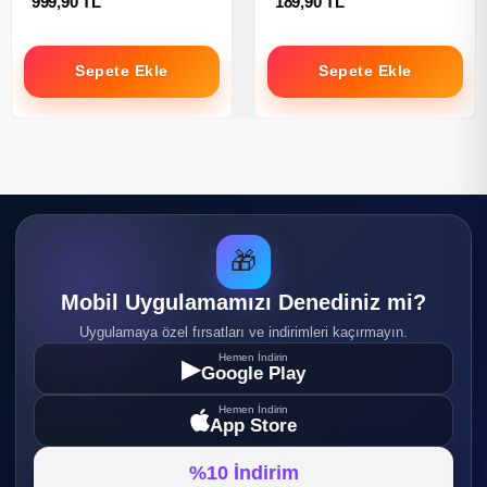
999,90 TL
189,90 TL
Sepete Ekle
Sepete Ekle
🎁
Mobil Uygulamamızı Denediniz mi?
Uygulamaya özel fırsatları ve indirimleri kaçırmayın.
Hemen İndirin
▶
Google Play
Hemen İndirin
App Store
%10 İndirim