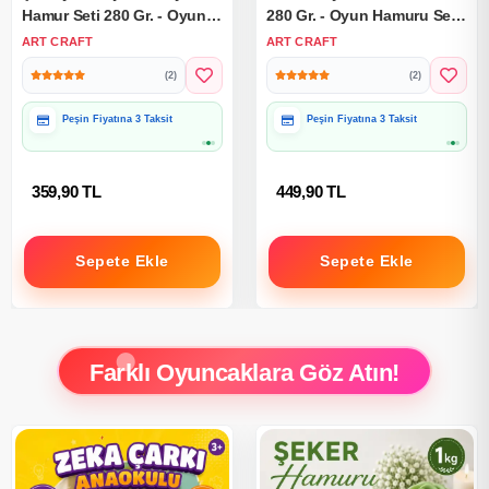
Hamur Seti 280 Gr. - Oyun
280 Gr. - Oyun Hamuru Seti
Hamuru Seti - Hamur Setleri
- Hamur Setleri - Hamur
ART CRAFT
ART CRAFT
- Hamur Kalıpları - Savaşçı
Kalıpları - Hamur Seti
(2)
(2)
Peşin Fiyatına 3 Taksit
Peşin Fiyatına 3 Taksit
359,90 TL
449,90 TL
Sepete Ekle
Sepete Ekle
Farklı Oyuncaklara Göz Atın!