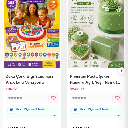
Zeka Çarkı Bigi Yarışması
Premium Pasta Şeker
Anaokulu Versiyonu
Hamuru Açık Yeşil Renk 1
Kg.
FUNCY
SCARLET
Peşin Fiyatına 3 Taksit
Peşin Fiyatına 3 Taksit