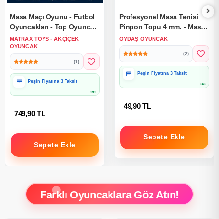
Masa Maçı Oyunu - Futbol
Profesyonel Masa Tenisi
Oyuncakları - Top Oyuncak
Pinpon Topu 4 mm. - Masa
Langırt Setleri - Langırt
Tenisi Topu - Profesyone
MATRAX TOYS - AKÇIÇEK
OYDAŞ OYUNCAK
Oyuncakları
OYUNCAK
Beyaz Pinpon Topu - 4 cm.
(2)
Pinpon Topu
(1)
Peşin Fiyatına 3 Taksit
Peşin Fiyatına 3 Taksit
49,90 TL
749,90 TL
Sepete Ekle
Sepete Ekle
Farklı Oyuncaklara Göz Atın!