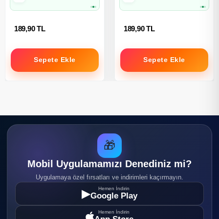
189,90 TL
189,90 TL
Sepete Ekle
Sepete Ekle
🎁
Mobil Uygulamamızı Denediniz mi?
Uygulamaya özel fırsatları ve indirimleri kaçırmayın.
Hemen İndirin
▶
Google Play
Hemen İndirin