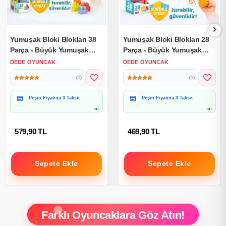
Yumuşak Bloki Blokları 38
Yumuşak Bloki Blokları 28
Parça - Büyük Yumuşak
Parça - Büyük Yumuşak
Bloklar - Büyük Soft Lego
Bloklar - Büyük Soft Lego
DEDE OYUNCAK
DEDE OYUNCAK
Oyuncakları
Oyuncakları
(1)
(1)
Peşin Fiyatına 3 Taksit
Peşin Fiyatına 3 Taksit
579,90 TL
469,90 TL
Sepete Ekle
Sepete Ekle
Farklı Oyuncaklara Göz Atın!