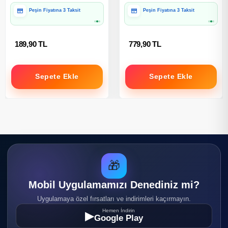
Peşin Fiyatına 3 Taksit
Peşin Fiyatına 3 Taksit
189,90 TL
779,90 TL
Sepete Ekle
Sepete Ekle
🎁
Mobil Uygulamamızı Denediniz mi?
Uygulamaya özel fırsatları ve indirimleri kaçırmayın.
Hemen İndirin
▶
Google Play