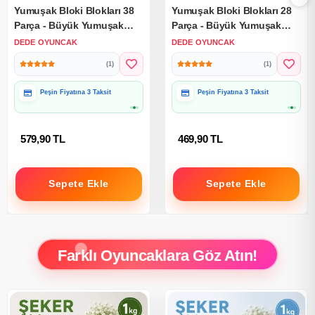
Yumuşak Bloki Blokları 38
Yumuşak Bloki Blokları 28
Parça - Büyük Yumuşak
Parça - Büyük Yumuşak
Bloklar - Büyük Soft Lego
Bloklar - Büyük Soft Lego
DEDE OYUNCAK
DEDE OYUNCAK
Oyuncakları
Oyuncakları
(1)
(1)
Peşin Fiyatına 3 Taksit
Peşin Fiyatına 3 Taksit
579,90 TL
469,90 TL
Sepete Ekle
Sepete Ekle
Farklı Oyuncaklara Göz Atın!