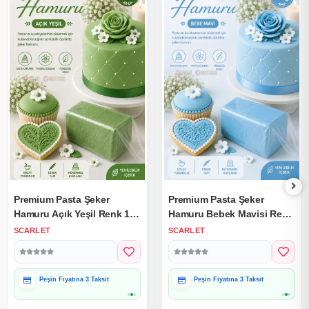
Premium Pasta Şeker
Premium Pasta Şeker
Hamuru Açık Yeşil Renk 1
Hamuru Bebek Mavisi Renk
Kg.
1 Kg.
SCARLET
SCARLET
Peşin Fiyatına 3 Taksit
Peşin Fiyatına 3 Taksit