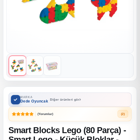
MARKA
Diğer ürünleri gör
Dede Oyuncak
(Yorumlar)
(2)
Smart Blocks Lego (80 Parça) -
Smart Lego - Küçük Bloklar -