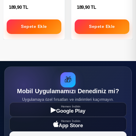
189,90 TL
189,90 TL
Sepete Ekle
Sepete Ekle
🎁
Mobil Uygulamamızı Denediniz mi?
Uygulamaya özel fırsatları ve indirimleri kaçırmayın.
Hemen İndirin
▶
Google Play
Hemen İndirin
App Store