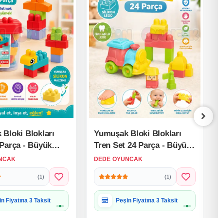
Bloki Blokları
Yumuşak Bloki Blokları
Parça - Büyük
Tren Set 24 Parça - Büyük
Bloklar - Büyük
Yumuşak Bloklar - Büyük
NCAK
DEDE OYUNCAK
o Oyuncakları
Soft Lego Oyuncakları
(1)
(1)
iye Paketine Uygun
Hediye Paketine Uygun