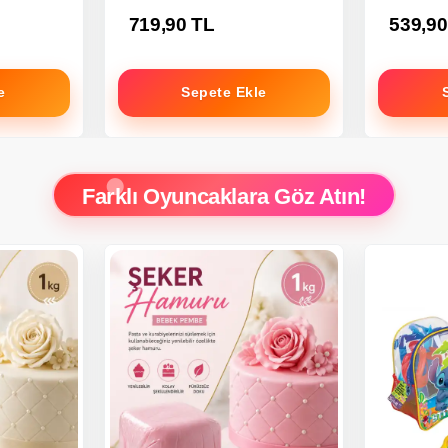
719,90 TL
539,90
e
Sepete Ekle
Farklı Oyuncaklara Göz Atın!