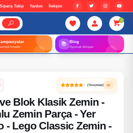
Sipariş Takip
Yardım
İletişim
0
Kampanyalar
Blog
📚
vantajlı fırsatlar
Oyuncak dünyası
(Yorumlar)
(2)
ive Blok Klasik Zemin -
u Zemin Parça - Yer
 - Lego Classic Zemin -