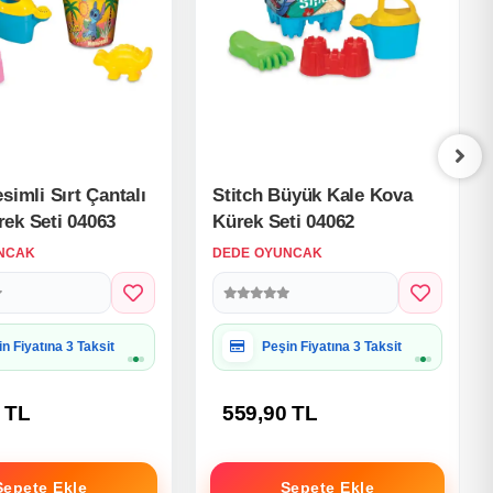
simli Sırt Çantalı
Stitch Büyük Kale Kova
ek Seti 04063
Kürek Seti 04062
NCAK
DEDE OYUNCAK
iye Paketine Uygun
Hediye Paketine Uygun
 TL
559,90 TL
Sepete Ekle
Sepete Ekle