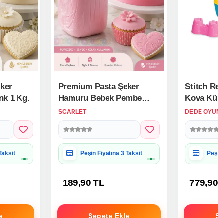
ker
Premium Pasta Şeker
Stitch Re
nk 1 Kg.
Hamuru Bebek Pembe
Kova Kür
Renk 1 Kg.
SCARLET
DEDE OYU
 Uygun
Hediye Paketine Uygun
Hed
189,90 TL
779,90
e
Sepete Ekle