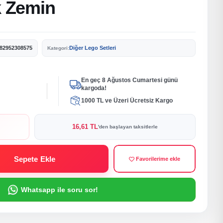
k Zemin
82952308575
Diğer Lego Setleri
Kategori:
En geç 8 Ağustos Cumartesi günü
kargoda!
1000 TL ve Üzeri Ücretsiz Kargo
16,61 TL
'den başlayan taksitlerle
Sepete Ekle
Favorilerime ekle
Whatsapp ile soru sor!