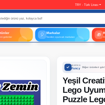
TRY - Türk Lirası
rünler
Markalar
🎈
🎁
eni gelenler
Sevilen oyuncak markaları
A
MARKA
Diğer ürünleri gör
Funcy
Yeşil Creat
Lego Uyuml
Puzzle Lego