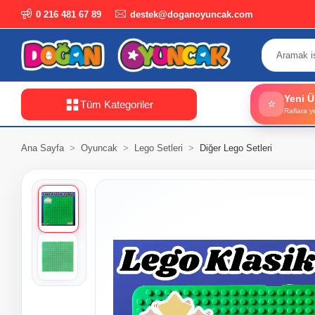
0 216 481 67 89
destek@doganoyuncak.com
Yeni Ü
⭐
Tüm Kategoriler
Raflara y
Ana Sayfa
Oyuncak
Lego Setleri
Diğer Lego Setleri