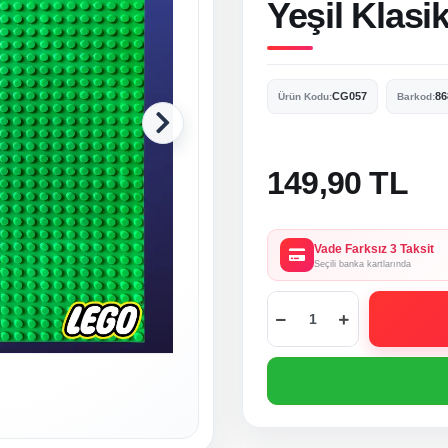
Yeşil Klasi
CG057
86
Ürün Kodu:
Barkod:
149,90 TL
Vade Farksız 3 Taksit
Seçili banka kartlarında