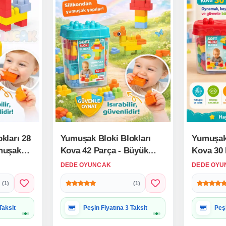
kları 28
Yumuşak Bloki Blokları
Yumuşak 
muşak
Kova 42 Parça - Büyük
Kova 30 
oft Lego
Yumuşak Bloklar - Büyük
Yumuşak 
DEDE OYUNCAK
DEDE OYU
Soft Lego Oyuncakları
Soft Leg
(1)
(1)
 Uygun
Hediye Paketine Uygun
Hed