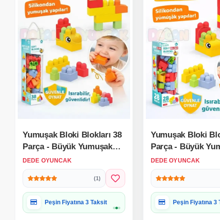
Yumuşak Bloki Blokları 38
Yumuşak Bloki Blo
Parça - Büyük Yumuşak
Parça - Büyük Yu
Bloklar - Büyük Soft Lego
Bloklar - Büyük S
DEDE OYUNCAK
DEDE OYUNCAK
Oyuncakları
Oyuncakları
(1)
Hediye Paketine Uygun
Hediye Paketine