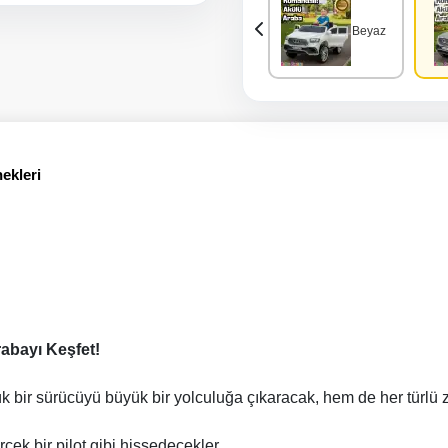
Siyah
Pembe
Beyaz
ekleri
rabayı Keşfet!
k bir sürücüyü büyük bir yolculuğa çıkaracak, hem de her türlü
ek bir pilot gibi hissedecekler.