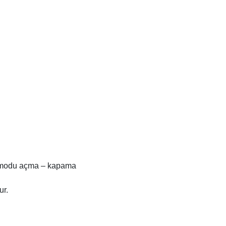
 modu açma – kapama
ur.