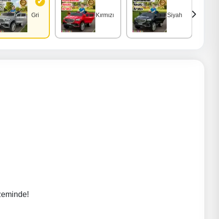
Gri
Kırmızı
Siyah
 zeminde!