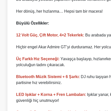
Her dönüş, her hızlanma… Hepsi tam bir macera!
Büyülü Özellikler:
12 Volt Güç, Çift Motor, 4×2 Tekerlek:
Bu arabada yaln
Hiçbir engel Akar Admire GT’yi durduramaz. Her yolcul
Üç Farklı Hız Seçeneği:
Yavaşça başlayıp, hızlanırken
yolculuğun tadını çıkaracak.
Bluetooth Müzik Sistemi + 6 Şarkı:
DJ ruhu taşıyan h
partisine hız verebilirsiniz.
LED Işıklar + Korna + Fren Lambaları:
Işıklar yanar,
güvenliği hiç unutmuyor!