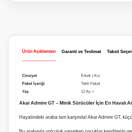
Beyaz
Gri
Kırmızı
Ürün Açıklaması
Garanti ve Teslimat
Taksit Seçen
Cinsiyet
Erkek
|
Kız
Paket İçeriği
Tekli Paket
Yaş
12 Ay +
Akar Admire GT – Minik Sürücüler İçin En Havalı A
Hayalindeki araba tam karşında! Akar Admire GT, küçü
Bu arabayla yolculuk yaparken çocuklar kendilerini gerç