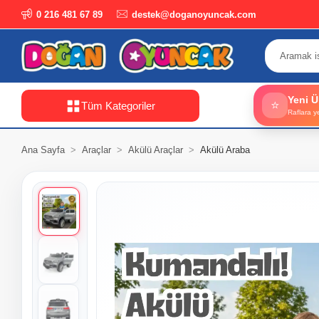
0 216 481 67 89
destek@doganoyuncak.com
Yeni Ü
⭐
Tüm Kategoriler
Raflara y
Ana Sayfa
Araçlar
Akülü Araçlar
Akülü Araba