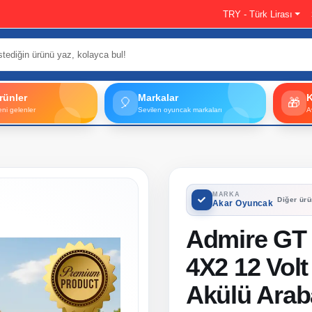
TRY - Türk Lirası
rünler
Markalar
🎈
🎁
eni gelenler
Sevilen oyuncak markaları
A
MARKA
Diğer ürü
Akar Oyuncak
Admire GT 
4X2 12 Volt
Akülü Arab