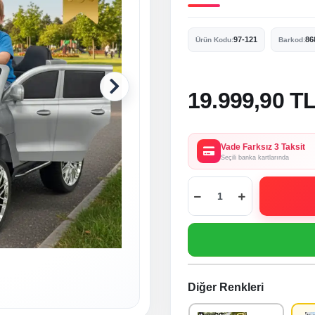
97-121
86
Ürün Kodu:
Barkod:
19.999,90 T
Vade Farksız 3 Taksit
Seçili banka kartlarında
Diğer Renkleri