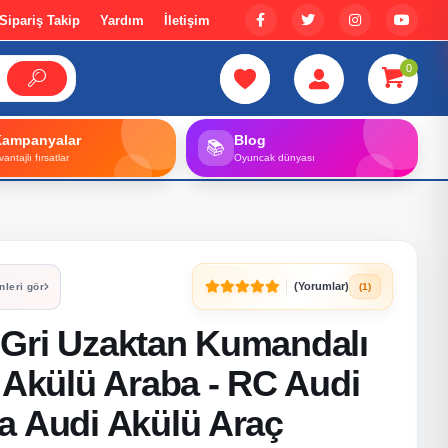
Sipariş Takip
Yardım
İletişim
0
Kampanyalar
Blog
📚
vantajlı fırsatlar
Oyuncak dünyası
(Yorumlar)
(1)
nleri gör
Gri Uzaktan Kumandalı
 Akülü Araba - RC Audi
a Audi Akülü Araç