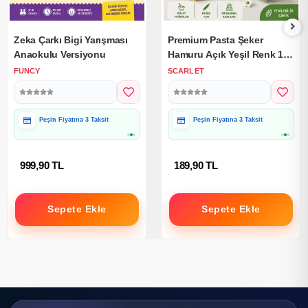
Zeka Çarkı Bigi Yarışması
Premium Pasta Şeker
Anaokulu Versiyonu
Hamuru Açık Yeşil Renk 1
Kg.
FUNCY
SCARLET
Peşin Fiyatına 3 Taksit
Peşin Fiyatına 3 Taksit
999,90 TL
189,90 TL
Sepete Ekle
Sepete Ekle