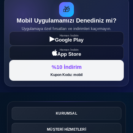
🎁
Mobil Uygulamamızı Denediniz mi?
Uygulamaya özel fırsatları ve indirimleri kaçırmayın.
Hemen İndirin
▶
Google Play
Hemen İndirin
App Store
%10 İndirim
Kupon Kodu: mobil
KURUMSAL
MÜŞTERİ HİZMETLERİ