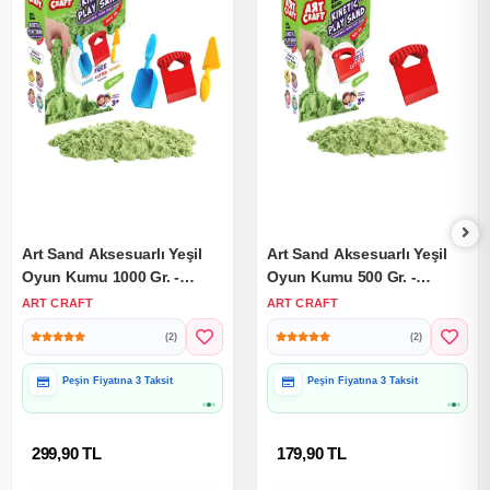
Art Sand Aksesuarlı Yeşil
Art Sand Aksesuarlı Yeşil
Oyun Kumu 1000 Gr. -
Oyun Kumu 500 Gr. -
Kinetik Kum Seti - Natural
Kinetik Kum Seti - Natural
ART CRAFT
ART CRAFT
Kum - Doğal Kum
Kum - Doğal Kum
(2)
(2)
Peşin Fiyatına 3 Taksit
Peşin Fiyatına 3 Taksit
299,90 TL
179,90 TL