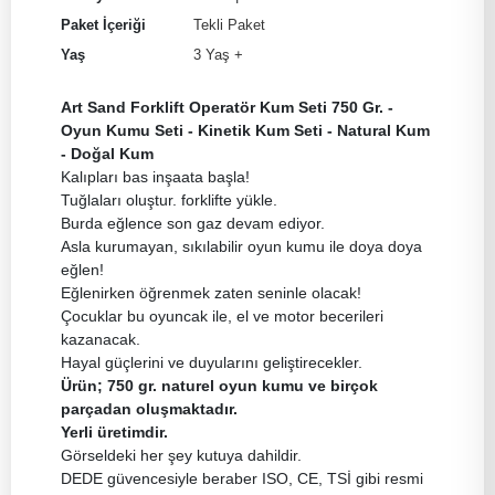
Paket İçeriği
Tekli Paket
Yaş
3 Yaş +
Art Sand Forklift Operatör Kum Seti 750 Gr. -
Oyun Kumu Seti - Kinetik Kum Seti - Natural Kum
- Doğal Kum
Kalıpları bas inşaata başla!
Tuğlaları oluştur. forklifte yükle.
Burda eğlence son gaz devam ediyor.
Asla kurumayan, sıkılabilir oyun kumu ile doya doya
eğlen!
Eğlenirken öğrenmek zaten seninle olacak!
Çocuklar bu oyuncak ile, el ve motor becerileri
kazanacak.
Hayal güçlerini ve duyularını geliştirecekler.
Ürün; 750 gr. n
aturel oyun kumu ve birçok
parçadan oluşmaktadır.
Yerli üretimdir.
Görseldeki her şey kutuya dahildir.
DEDE güvencesiyle beraber ISO, CE, TSİ gibi resmi