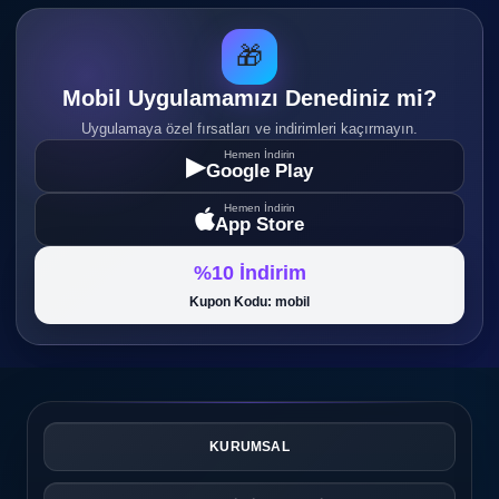
🎁
Mobil Uygulamamızı Denediniz mi?
Uygulamaya özel fırsatları ve indirimleri kaçırmayın.
Hemen İndirin
▶
Google Play
Hemen İndirin
App Store
%10 İndirim
Kupon Kodu: mobil
KURUMSAL