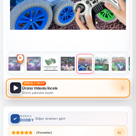
VİDEOLU ÜRÜN
Ürünü Videolu İncele
Ürünü yakından keşfet
MARKA
Diğer ürünleri gör
DODBY
(Yorumlar)
(1)