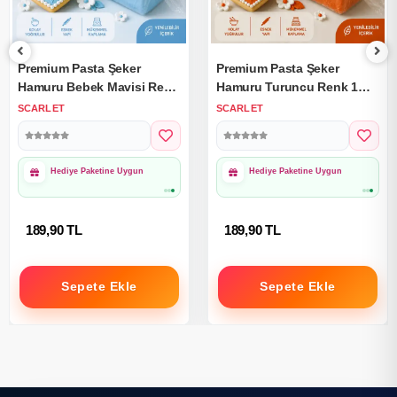
Premium Pasta Şeker
Premium Pasta Şeker
Hamuru Bebek Mavisi Renk
Hamuru Turuncu Renk 1
1 Kg.
Kg.
SCARLET
SCARLET
1000₺ Üzeri Ücretsiz
1000₺ Üzeri Ücretsiz
Kargo
Kargo
189,90 TL
189,90 TL
Sepete Ekle
Sepete Ekle