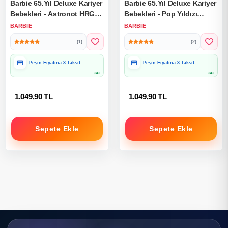
Barbie 65.Yıl Deluxe Kariyer
Barbie 65.Yıl Deluxe Kariyer
Bebekleri - Astronot HRG45
Bebekleri - Pop Yıldızı
- Barbie Oyuncak Barbie
HRG41 - Barbie Oyuncak
BARBIE
BARBIE
Bebek Barbi Meslek
Barbie Bebek Barbi Meslek
(1)
(2)
Peşin Fiyatına 3 Taksit
Peşin Fiyatına 3 Taksit
Hediye Paketine Uygun
Hediye Paketine Uygun
1.049,90 TL
1.049,90 TL
Sepete Ekle
Sepete Ekle