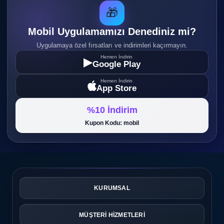
🎁
Mobil Uygulamamızı Denediniz mi?
Uygulamaya özel fırsatları ve indirimleri kaçırmayın.
Hemen İndirin
▶
Google Play
Hemen İndirin
App Store
%10 İndirim
Kupon Kodu: mobil
KURUMSAL
MÜŞTERİ HİZMETLERİ