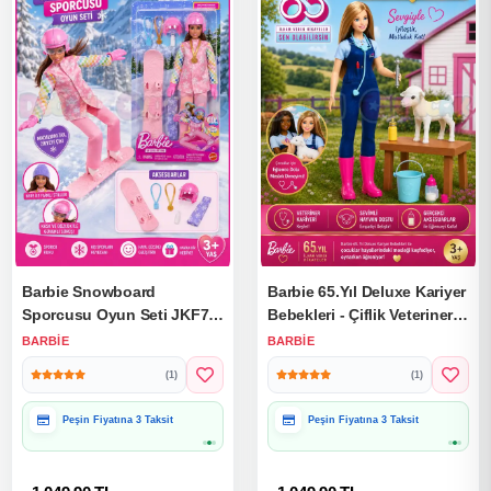
Barbie Snowboard
Barbie 65.Yıl Deluxe Kariyer
Sporcusu Oyun Seti JKF78
Bebekleri - Çiflik Veteriner
- Barbie Oyuncak Barbie
Seti HRG42 - Barbie
BARBIE
BARBIE
Bebek
Oyuncak Barbie Bebek
(1)
(1)
Barbi Meslek
Peşin Fiyatına 3 Taksit
Peşin Fiyatına 3 Taksit
Hediye Paketine Uygun
Hediye Paketine Uygun