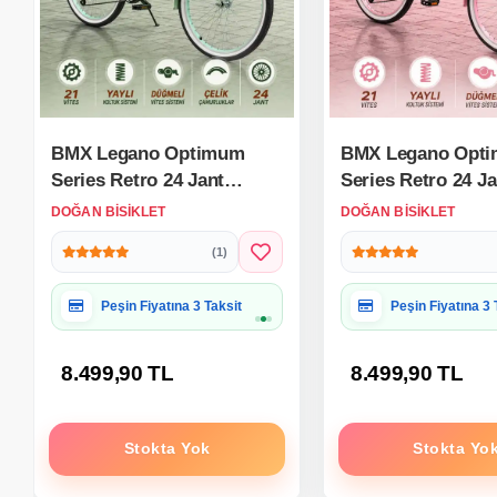
BMX Legano Optimum
BMX Legano Opt
Series Retro 24 Jant
Series Retro 24 Ja
Bisiklet Yeşil - 21 Vites 24
Bisiklet Pembe - 2
DOĞAN BISIKLET
DOĞAN BISIKLET
Jant Bisiklet
24 Jant Bisiklet
(1)
Hediye Paketine Uygun
Hediye Paketine
8.499,90 TL
8.499,90 TL
Stokta Yok
Stokta Yo