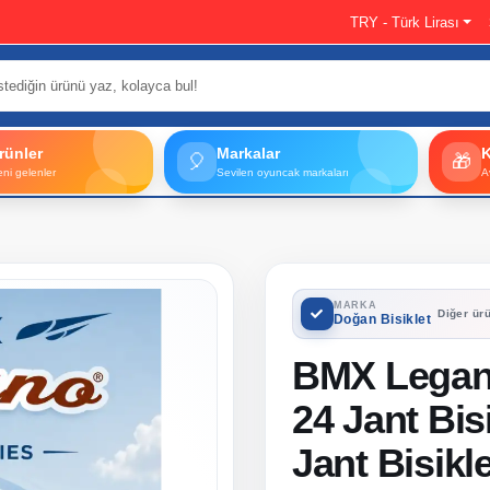
TRY - Türk Lirası
rünler
Markalar
🎈
🎁
eni gelenler
Sevilen oyuncak markaları
A
MARKA
Diğer ürü
Doğan Bisiklet
BMX Legan
24 Jant Bisi
Jant Bisikle