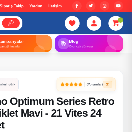
Sipariş Takip
Yardım
İletişim
0
Kampanyalar
Blog
📚
vantajlı fırsatlar
Oyuncak dünyası
(Yorumlar)
(1)
nleri gör
o Optimum Series Retro
klet Mavi - 21 Vites 24
t