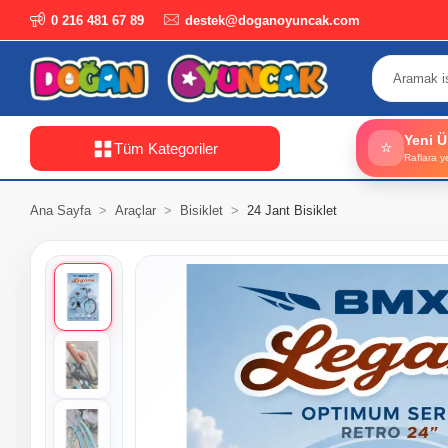
0 216 481 67 89
destek@doganoyuncak.com
Yeni Ü
⭐
Tüm Kategoriler
Raflara y
Ana Sayfa
Araçlar
Bisiklet
24 Jant Bisiklet