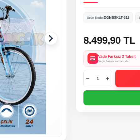
DGNBSKLT-312
Ürün Kodu:
8.499,90 TL
Vade Farksız 3 Taksit
Seçili banka kartlarında