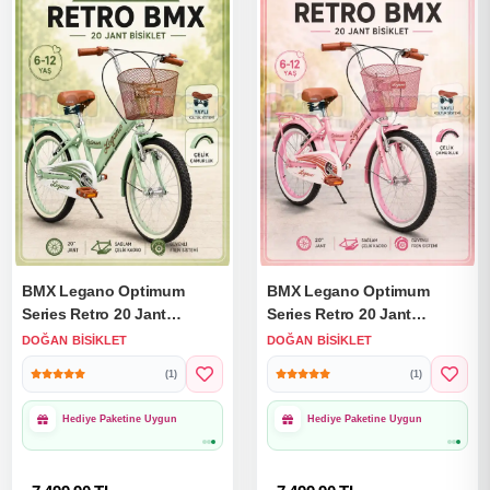
BMX Legano Optimum
BMX Legano Optimum
Series Retro 20 Jant
Series Retro 20 Jant
Bisiklet Yeşil - BMX 20 Jant
Bisiklet Pembe - BMX 20
DOĞAN BISIKLET
DOĞAN BISIKLET
Çocuk Bisikleti
Jant Çocuk Bisikleti
(1)
(1)
Hediye Paketine Uygun
Hediye Paketine Uygun