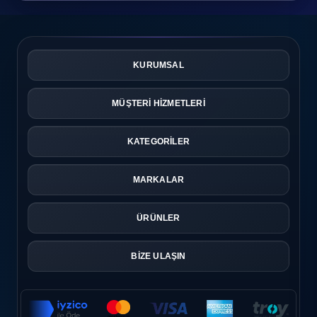
Bisiklet seçerken en önemli konulardan biri jant
boyudur. Doğan Bisiklet bu konuda oldukça geniş
seçenek sunar:
KURUMSAL
12 Jant Bisiklet
Genellikle
2-5 yaş arası çocuklar
için uygundur.
MÜŞTERİ HİZMETLERİ
Dengeyi yeni öğrenen minikler için idealdir. Yan tekerlek
desteği sayesinde güvenli sürüş sağlar.
KATEGORİLER
MARKALAR
16 Jant Bisiklet
5-8 yaş grubu
için tercih edilir.
ÜRÜNLER
Hem eğlenceli hem de güvenli sürüş deneyimi sunar.
Çocukların özgüven kazanmasına yardımcı olur.
BİZE ULAŞIN
20 Jant Bisiklet