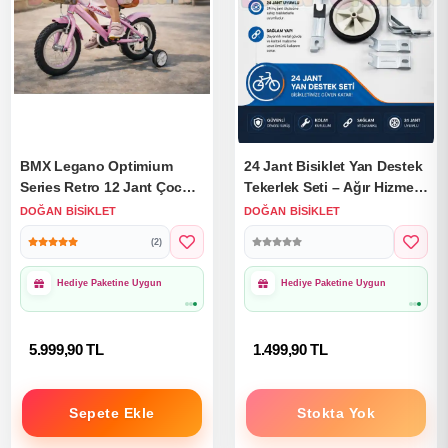
BMX Legano Optimium
24 Jant Bisiklet Yan Destek
Series Retro 12 Jant Çocuk
Tekerlek Seti – Ağır Hizmet
Bisikleti Pembe - Legano 12
Tipi Çocuk Bisikleti Denge
DOĞAN BISIKLET
DOĞAN BISIKLET
Jant Bisiklet Retro BMX
Destek Aparatı
(2)
Bisiklet
Hediye Paketine Uygun
Hediye Paketine Uygun
5.999,90 TL
1.499,90 TL
Sepete Ekle
Stokta Yok