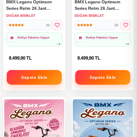
BMX Legano Optimum
BMX Legano Optimum
Series Retro 26 Jant
Series Retro 26 Jant
Bisiklet Mavi - 21 Vites 26
Bisiklet Yeşil - 21 Vites 26
DOĞAN BISIKLET
DOĞAN BISIKLET
Jant Bisiklet
Jant Bisiklet
(1)
(1)
Hediye Paketine Uygun
Hediye Paketine Uygun
8.499,90 TL
8.499,90 TL
Sepete Ekle
Sepete Ekle