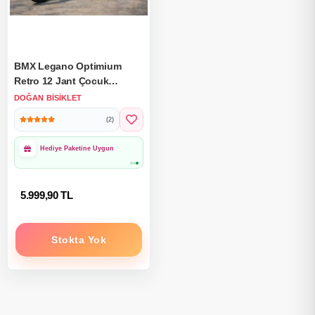
BMX Legano Optimium
Retro 12 Jant Çocuk
Bisikleti Yeşil - Legano 12
DOĞAN BISIKLET
Jant Bisiklet Retro BMX
(2)
Bisiklet
Hediye Paketine Uygun
5.999,90 TL
Stokta Yok