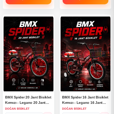
BMX Spider 20 Jant Bisiklet
BMX Spider 16 Jant Bisiklet
Kırmızı - Legano 20 Jant
Kırmızı - Legano 16 Jant
Bisiklet Spider Lüx Bisiklet
Bisiklet Spider Lüx Bisiklet
DOĞAN BISIKLET
DOĞAN BISIKLET
BMX Bisiklet
BMX Bisiklet