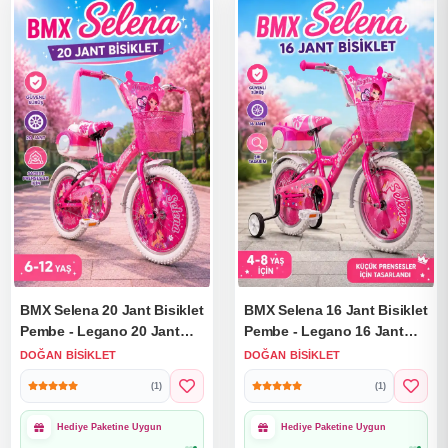
BMX Selena 20 Jant Bisiklet
BMX Selena 16 Jant Bisiklet
Pembe - Legano 20 Jant
Pembe - Legano 16 Jant
Bisiklet Selena Süslü
Bisiklet Selena Süslü
DOĞAN BISIKLET
DOĞAN BISIKLET
Bisiklet BMX Bisiklet
Bisiklet BMX Bisiklet
(1)
(1)
Hediye Paketine Uygun
Hediye Paketine Uygun