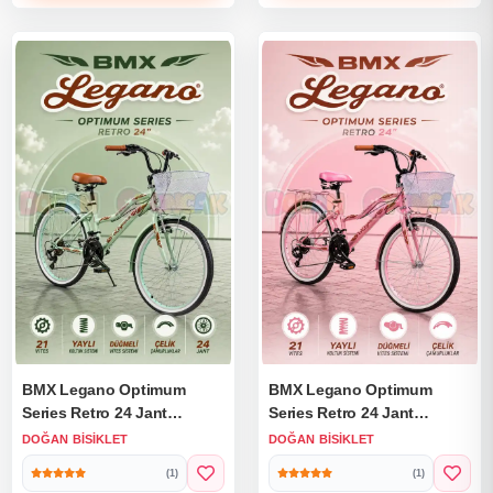
BMX Legano Optimum
BMX Legano Optimum
Series Retro 24 Jant
Series Retro 24 Jant
Bisiklet Yeşil - 21 Vites 24
Bisiklet Pembe - 21 Vites 24
DOĞAN BISIKLET
DOĞAN BISIKLET
Jant Bisiklet
Jant Bisiklet
(1)
(1)