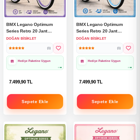
BMX Legano Optimum
BMX Legano Optimum
Series Retro 20 Jant
Series Retro 20 Jant
Bisiklet Mor - BMX 20 Jant
Bisiklet Mavi - BMX 20 Jant
DOĞAN BISIKLET
DOĞAN BISIKLET
Çocuk Bisikleti
Çocuk Bisikleti
(1)
(1)
Hediye Paketine Uygun
Hediye Paketine Uygun
7.499,90 TL
7.499,90 TL
Sepete Ekle
Sepete Ekle