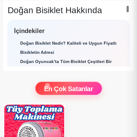
Doğan Bisiklet Hakkında
İçindekiler
Doğan Bisiklet Nedir? Kaliteli ve Uygun Fiyatlı
Bisikletin Adresi
Doğan Oyuncak’ta Tüm Bisiklet Çeşitleri Bir
Arada
Jant Ölçüsüne Göre Doğan Bisiklet Modelleri
En Çok Satanlar
BMX, Retro ve Spor Bisiklet Modelleri
Neden Doğan Bisiklet Tercih Edilmeli?
Doğan Bisiklet ile Yola Çıkmaya Hazır Mısın?
Doğan Bisiklet Nedir? Kaliteli ve Uygun Fiyatlı