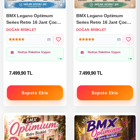
BMX Legano Optimum
BMX Legano Optimum
Series Retro 16 Jant Çocuk
Series Retro 16 Jant Çocuk
Bisikleti Mavi - Legano 16
Bisikleti Yeşil - Legano 16
DOĞAN BISIKLET
DOĞAN BISIKLET
Jant Bisiklet Retro BMX
Jant Bisiklet Retro BMX
(2)
(2)
Bisiklet
Bisiklet
Hediye Paketine Uygun
Hediye Paketine Uygun
7.499,90 TL
7.499,90 TL
Sepete Ekle
Sepete Ekle