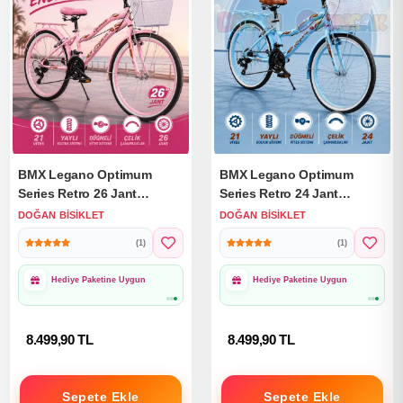
BMX Legano Optimum
BMX Legano Optimum
Series Retro 26 Jant
Series Retro 24 Jant
Bisiklet Pembe - 21 Vites 26
Bisiklet Mavi - 21 Vites 24
DOĞAN BISIKLET
DOĞAN BISIKLET
Jant Bisiklet
Jant Bisiklet
(1)
(1)
Hediye Paketine Uygun
Hediye Paketine Uygun
8.499,90 TL
8.499,90 TL
Sepete Ekle
Sepete Ekle