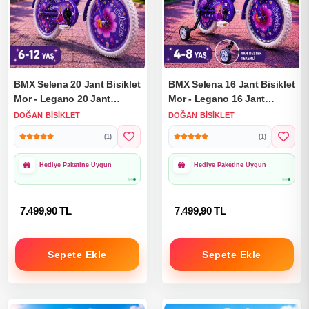
BMX Selena 20 Jant Bisiklet
BMX Selena 16 Jant Bisiklet
Mor - Legano 20 Jant
Mor - Legano 16 Jant
Bisiklet Selena Mor Prenses
Bisiklet Selena Mor Prenses
DOĞAN BISIKLET
DOĞAN BISIKLET
Bisiklet
Bisiklet
(1)
(1)
Hediye Paketine Uygun
Hediye Paketine Uygun
7.499,90 TL
7.499,90 TL
Sepete Ekle
Sepete Ekle