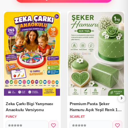
Zeka Çarkı Bigi Yarışması
Premium Pasta Şeker
Anaokulu Versiyonu
Hamuru Açık Yeşil Renk 1
Kg.
FUNCY
SCARLET