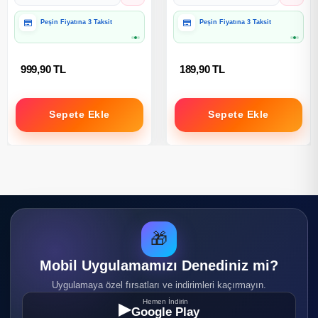
Peşin Fiyatına 3 Taksit
Peşin Fiyatına 3 Taksit
Hediye Paketine Uygun
Hediye Paketine Uygun
999,90 TL
189,90 TL
Sepete Ekle
Sepete Ekle
🎁
Mobil Uygulamamızı Denediniz mi?
Uygulamaya özel fırsatları ve indirimleri kaçırmayın.
Hemen İndirin
▶
Google Play