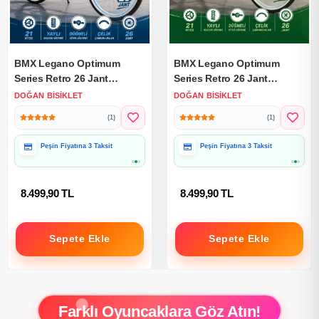
BMX Legano Optimum
BMX Legano Optimum
Series Retro 26 Jant
Series Retro 26 Jant
Bisiklet Mavi - 21 Vites 26
Bisiklet Yeşil - 21 Vites 26
DOĞAN BISIKLET
DOĞAN BISIKLET
Jant Bisiklet
Jant Bisiklet
(1)
(1)
Peşin Fiyatına 3 Taksit
Peşin Fiyatına 3 Taksit
Hediye Paketine Uygun
Hediye Paketine Uygun
8.499,90 TL
8.499,90 TL
Sepete Ekle
Sepete Ekle
Farklı Oyuncaklara Göz Atın!