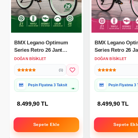
BMX Legano Optimum
BMX Legano Opt
Series Retro 26 Jant
Series Retro 26 Ja
Bisiklet Yeşil - 21 Vites 26
Bisiklet Pembe - 2
DOĞAN BISIKLET
DOĞAN BISIKLET
Jant Bisiklet
26 Jant Bisiklet
(1)
Hediye Paketine Uygun
Hediye Paketine
8.499,90 TL
8.499,90 TL
Sepete Ekle
Sepete Ekl