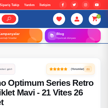
Sipariş Takip
Yardım
İletişim
0
Kampanyalar
Blog
📚
vantajlı fırsatlar
Oyuncak dünyası
(Yorumlar)
(1)
nleri gör
o Optimum Series Retro
klet Mavi - 21 Vites 26
t