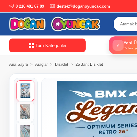
0 216 481 67 89
destek@doganoyuncak.com
Yeni Ü
⭐
Tüm Kategoriler
Raflara y
Ana Sayfa
Araçlar
Bisiklet
26 Jant Bisiklet