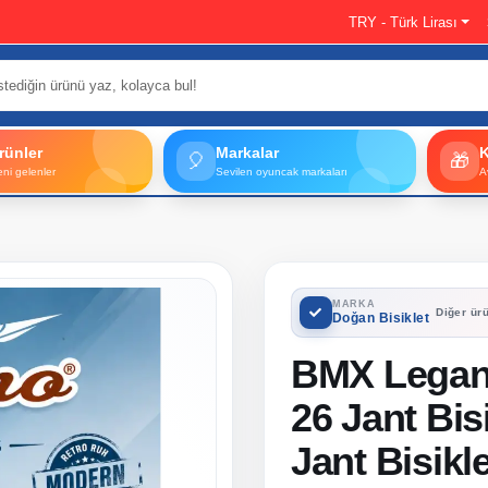
TRY - Türk Lirası
rünler
Markalar
🎈
🎁
eni gelenler
Sevilen oyuncak markaları
A
MARKA
Diğer ürü
Doğan Bisiklet
BMX Legan
26 Jant Bisi
Jant Bisikle