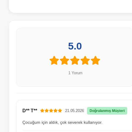
5.0
1 Yorum
D** T**
21.05.2026
Doğrulanmış Müşteri
Çocuğum için aldık, çok severek kullanıyor.