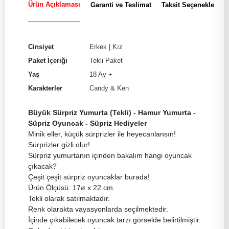
Ürün Açıklaması
Garanti ve Teslimat
Taksit Seçenekleri
Cinsiyet
Erkek
|
Kız
Paket İçeriği
Tekli Paket
Yaş
18 Ay +
Karakterler
Candy & Ken
Büyük Sürpriz Yumurta (Tekli) - Hamur Yumurta -
Süpriz Oyuncak - Süpriz Hediyeler
Minik eller, küçük sürprizler ile heyecanlansın!
Sürprizler gizli olur!
Sürpriz yumurtanın içinden bakalım hangi oyuncak
çıkacak?
Çeşit çeşit sürpriz oyuncaklar burada!
Ürün Ölçüsü: 17ø x 22 cm.
Tekli olarak satılmaktadır.
Renk olarakta vayasyonlarda seçilmektedir.
İçinde çıkabilecek oyuncak tarzı görselde belirtilmiştir.