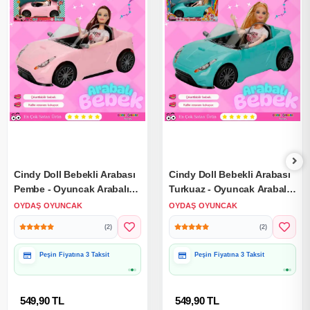
Cindy Doll Bebekli Arabası
Cindy Doll Bebekli Arabası
Pembe - Oyuncak Arabalı
Turkuaz - Oyuncak Arabalı
Bebek - Barbie Arabası -
Bebek - Barbie Arabası -
OYDAŞ OYUNCAK
OYDAŞ OYUNCAK
Bebekli Barbie Arabası -
Bebekli Barbie Arabası -
(2)
(2)
Oyuncak Araç
Oyuncak Araç
Peşin Fiyatına 3 Taksit
Peşin Fiyatına 3 Taksit
549,90 TL
549,90 TL