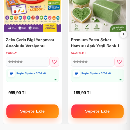
Zeka Çarkı Bigi Yarışması
Premium Pasta Şeker
Anaokulu Versiyonu
Hamuru Açık Yeşil Renk 1
Kg.
FUNCY
SCARLET
Peşin Fiyatına 3 Taksit
Peşin Fiyatına 3 Taksit
999,90 TL
189,90 TL
Sepete Ekle
Sepete Ekle