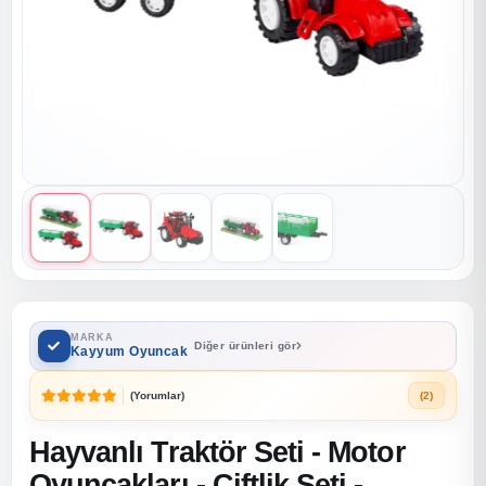
MARKA
Diğer ürünleri gör
Kayyum Oyuncak
(Yorumlar)
(2)
Hayvanlı Traktör Seti - Motor
Oyuncakları - Çiftlik Seti -