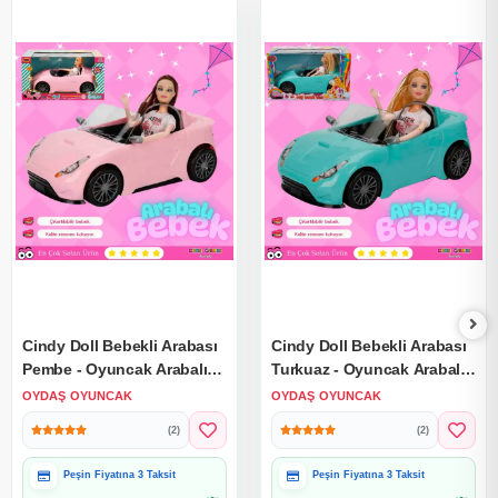
Cindy Doll Bebekli Arabası
Cindy Doll Bebekli Arabası
Pembe - Oyuncak Arabalı
Turkuaz - Oyuncak Arabalı
Bebek - Barbie Arabası -
Bebek - Barbie Arabası -
OYDAŞ OYUNCAK
OYDAŞ OYUNCAK
Bebekli Barbie Arabası -
Bebekli Barbie Arabası -
(2)
(2)
Oyuncak Araç
Oyuncak Araç
Peşin Fiyatına 3 Taksit
Peşin Fiyatına 3 Taksit