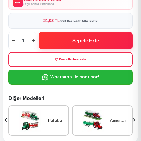
Seçili banka kartlarında
31,02 TL
'den başlayan taksitlerle
Sepete Ekle
Favorilerime ekle
Whatsapp ile soru sor!
Diğer Modelleri
Pulluklu
Yumurtalı