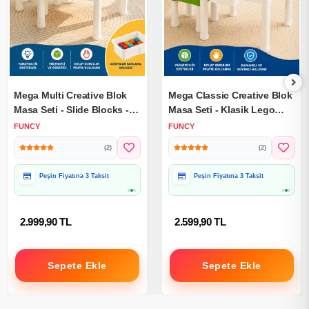
Mega Multi Creative Blok
Mega Classic Creative Blok
Masa Seti - Slide Blocks -
Masa Seti - Klasik Lego
Lego Oyuncakları - Yaratıcı
Masası - Slide Blocks -
FUNCY
FUNCY
Top Oyunu - Creative Lego
Creative Lego Oyuncakları -
(2)
(2)
Lego Klasik Masa
Peşin Fiyatına 3 Taksit
Peşin Fiyatına 3 Taksit
2.999,90 TL
2.599,90 TL
Sepete Ekle
Sepete Ekle