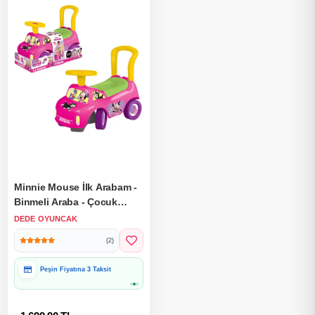
Minnie Mouse İlk Arabam -
Binmeli Araba - Çocuk
Arabası - İlk Adım Arabası
DEDE OYUNCAK
(2)
Peşin Fiyatına 3 Taksit
Hediye Paketine Uygun