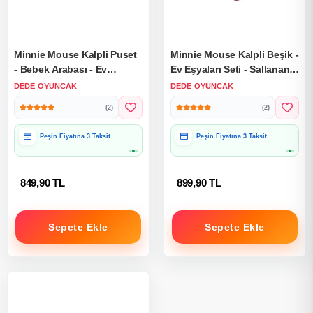
Minnie Mouse Kalpli Puset
Minnie Mouse Kalpli Beşik -
- Bebek Arabası - Ev
Ev Eşyaları Seti - Sallanan
Eşyaları Seti - Ev
Beşik - Ev Beşiği
DEDE OYUNCAK
DEDE OYUNCAK
Oyuncakları Seti
(2)
(2)
Peşin Fiyatına 3 Taksit
Peşin Fiyatına 3 Taksit
Hediye Paketine Uygun
Hediye Paketine Uygun
849,90 TL
899,90 TL
Sepete Ekle
Sepete Ekle