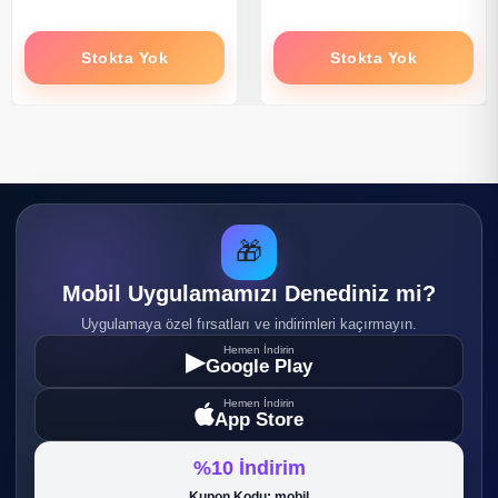
Stokta Yok
Stokta Yok
🎁
Mobil Uygulamamızı Denediniz mi?
Uygulamaya özel fırsatları ve indirimleri kaçırmayın.
Hemen İndirin
▶
Google Play
Hemen İndirin
App Store
%10 İndirim
Kupon Kodu: mobil