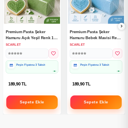
Premium Pasta Şeker
Premium Pasta Şeker
Hamuru Açık Yeşil Renk 1
Hamuru Bebek Mavisi Renk
Kg.
1 Kg.
SCARLET
SCARLET
Hediye Paketine Uygun
Hediye Paketine Uygun
189,90 TL
189,90 TL
Sepete Ekle
Sepete Ekle