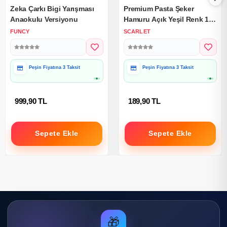
Zeka Çarkı Bigi Yarışması
Premium Pasta Şeker
Anaokulu Versiyonu
Hamuru Açık Yeşil Renk 1
Kg.
FUNCY
SCARLET
Hediye Paketine Uygun
Hediye Paketine Uygun
999,90 TL
189,90 TL
Sepete Ekle
Sepete Ekle
🎁