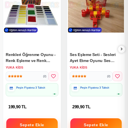
Renkleri Öğrenme Oyunu -
Ses Eşleme Seti - Sesleri
Renk Eşleme ve Renk
Ayırt Etme Oyunu Ses
Tonları - Görmr Etkinliği
Oyunu - Konuşma Etkinliği
YUKA KIDS
YUKA KIDS
Otizim Kartları
Otizim Kartları
(2)
(2)
Hediye Paketine Uygun
Hediye Paketine Uygun
199,90 TL
299,90 TL
Sepete Ekle
Sepete Ekle