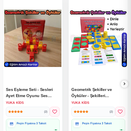
Ses Eşleme Seti - Sesleri
Geometrik Şekiller ve
Ayırt Etme Oyunu Ses
Öyküler - Şekilleri
Oyunu - Konuşma Etkinliği
Tamamlama Oyunu -
YUKA KIDS
YUKA KIDS
Otizim Kartları
Konuşma Etkinliği Otizim
(2)
(2)
Kartları
Hediye Paketine Uygun
Hediye Paketine Uygun