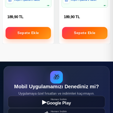
Hediye Paketine Uygun
Hediye Paketine Uygun
189,90 TL
189,90 TL
Sepete Ekle
Sepete Ekle
🎁
Mobil Uygulamamızı Denediniz mi?
Uygulamaya özel fırsatları ve indirimleri kaçırmayın.
Hemen İndirin
▶
Google Play
Hemen İndirin