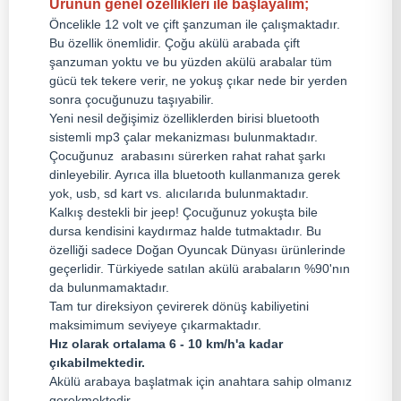
Ürünün genel özellikleri ile başlayalım;
Öncelikle 12 volt ve çift şanzuman ile çalışmaktadır.
Bu özellik önemlidir. Çoğu akülü arabada çift
şanzuman yoktu ve bu yüzden akülü arabalar tüm
gücü tek tekere verir, ne yokuş çıkar nede bir yerden
sonra çocuğunuzu taşıyabilir.
Yeni nesil değişimiz özelliklerden birisi bluetooth
sistemli mp3 çalar mekanizması bulunmaktadır.
Çocuğunuz arabasını sürerken rahat rahat şarkı
dinleyebilir. Ayrıca illa bluetooth kullanmanıza gerek
yok, usb, sd kart vs. alıcılarıda bulunmaktadır.
Kalkış destekli bir jeep! Çocuğunuz yokuşta bile
dursa kendisini kaydırmaz halde tutmaktadır. Bu
özelliği sadece Doğan Oyuncak Dünyası ürünlerinde
geçerlidir. Türkiyede satılan akülü arabaların %90'nın
da bulunmamaktadır.
Tam tur direksiyon çevirerek dönüş kabiliyetini
maksimimum seviyeye çıkarmaktadır.
Hız olarak ortalama 6 - 10 km/h'a kadar
çıkabilmektedir.
Akülü arabaya başlatmak için anahtara sahip olmanız
gerekmektedir.