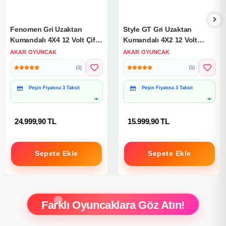
Fenomen Gri Uzaktan
Style GT Gri Uzaktan
Kumandalı 4X4 12 Volt Çift
Kumandalı 4X2 12 Volt
Kişilik Akülü Araba - RC
Akülü Araba - RC Bugatti
AKAR OYUNCAK
AKAR OYUNCAK
Jeep 4x4 Akülü Araba
Divo Akülü Araba
(1)
(1)
Hediye Paketine Uygun
Hediye Paketine Uygun
24.999,90 TL
15.999,90 TL
Sepete Ekle
Sepete Ekle
Farklı Oyuncaklara Göz Atın!