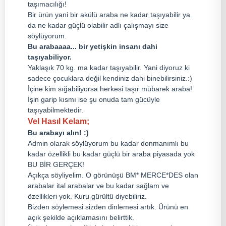
taşımacılığı!
Bir ürün yani bir akülü araba ne kadar taşıyabilir ya
da ne kadar güçlü olabilir adlı çalışmayı size
söylüyorum.
Bu arabaaaa... bir yetişkin insanı dahi
taşıyabiliyor.
Yaklaşık 70 kg. ma kadar taşıyabilir. Yani diyoruz ki
sadece çocuklara değil kendiniz dahi binebilirsiniz.:)
İçine kim sığabiliyorsa herkesi taşır mübarek araba!
İşin garip kısmı ise şu onuda tam gücüyle
taşıyabilmektedir.
Vel Hasıl Kelam;
Bu arabayı alın! :)
Admin olarak söylüyorum bu kadar donmanımlı bu
kadar özellikli bu kadar güçlü bir araba piyasada yok
BU BİR GERÇEK!
Açıkça söyliyelim. O görünüşü BM* MERCE*DES olan
arabalar ital arabalar ve bu kadar sağlam ve
özellikleri yok. Kuru gürültü diyebiliriz.
Bizden söylemesi sizden dinlemesi artık. Ürünü en
açık şekilde açıklamasını belirttik.