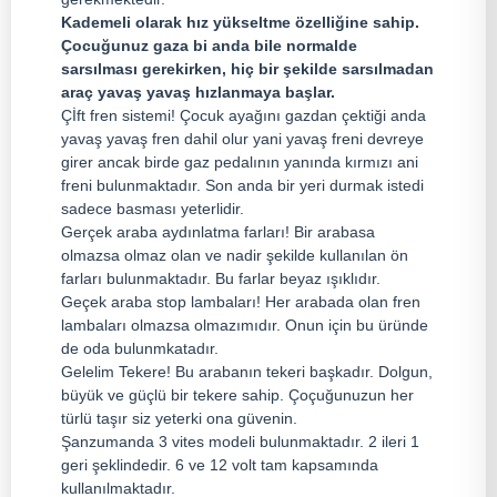
Kademeli olarak hız yükseltme özelliğine sahip.
Çocuğunuz gaza bi anda bile normalde
sarsılması gerekirken, hiç bir şekilde sarsılmadan
araç yavaş yavaş hızlanmaya başlar.
Çİft fren sistemi! Çocuk ayağını gazdan çektiği anda
yavaş yavaş fren dahil olur yani yavaş freni devreye
girer ancak birde gaz pedalının yanında kırmızı ani
freni bulunmaktadır. Son anda bir yeri durmak istedi
sadece basması yeterlidir.
Gerçek araba aydınlatma farları! Bir arabasa
olmazsa olmaz olan ve nadir şekilde kullanılan ön
farları bulunmaktadır. Bu farlar beyaz ışıklıdır.
Geçek araba stop lambaları! Her arabada olan fren
lambaları olmazsa olmazımıdır. Onun için bu üründe
de oda bulunmkatadır.
Gelelim Tekere! Bu arabanın tekeri başkadır. Dolgun,
büyük ve güçlü bir tekere sahip. Çoçuğunuzun her
türlü taşır siz yeterki ona güvenin.
Şanzumanda 3 vites modeli bulunmaktadır. 2 ileri 1
geri şeklindedir. 6 ve 12 volt tam kapsamında
kullanılmaktadır.