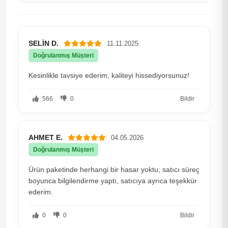
SELİN D.
11.11.2025
Doğrulanmış Müşteri
Kesinlikle tavsiye ederim, kaliteyi hissediyorsunuz!
566
0
Bildir
AHMET E.
04.05.2026
Doğrulanmış Müşteri
Ürün paketinde herhangi bir hasar yoktu; satıcı süreç
boyunca bilgilendirme yaptı, satıcıya ayrıca teşekkür
ederim.
0
0
Bildir