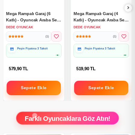
Mega Rampalı Garaj (6
Mega Rampalı Garaj (4
Katlı) - Oyuncak Araba Seti
Katlı) - Oyuncak Araba Seti
Yarış Seti Kaydıraklı
Yarış Seti Kaydıraklı
DEDE OYUNCAK
DEDE OYUNCAK
Otopark Garaj Seti
Otopark Garaj Seti
(1)
(1)
Peşin Fiyatına 3 Taksit
Peşin Fiyatına 3 Taksit
579,90 TL
519,90 TL
Sepete Ekle
Sepete Ekle
Farklı Oyuncaklara Göz Atın!