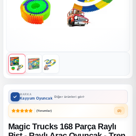
MARKA
Diğer ürünleri gör
Kayyum Oyuncak
(Yorumlar)
(2)
Magic Trucks 168 Parça Raylı
Pist - Raylı Araç Oyuncak - Tren