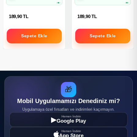
189,90 TL
189,90 TL
Sepete Ekle
Sepete Ekle
🎁
Mobil Uygulamamızı Denediniz mi?
Uygulamaya özel fırsatları ve indirimleri kaçırmayın.
Hemen İndirin
▶
Google Play
Hemen İndirin
App Store