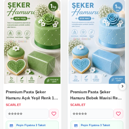
Premium Pasta Şeker
Premium Pasta Şeker
Hamuru Açık Yeşil Renk 1
Hamuru Bebek Mavisi Renk
Kg.
1 Kg.
SCARLET
SCARLET
Peşin Fiyatına 3 Taksit
Peşin Fiyatına 3 Taksit