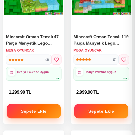
Minecraft Orman Temalı 47
Minecraft Orman Temalı 119
Parça Manyetik Lego
Parça Manyetik Lego
Minecraft Manyetik Lego
Minecraft Manyetik Lego
MEGA OYUNCAK
MEGA OYUNCAK
Minecraft Lego Megnetic
Minecraft Lego Megnetic
(2)
(2)
Blocks
Blocks
1000₺ Üzeri Ücretsiz
1000₺ Üzeri Ücretsiz
Kargo
Kargo
1.299,90 TL
2.999,90 TL
Sepete Ekle
Sepete Ekle