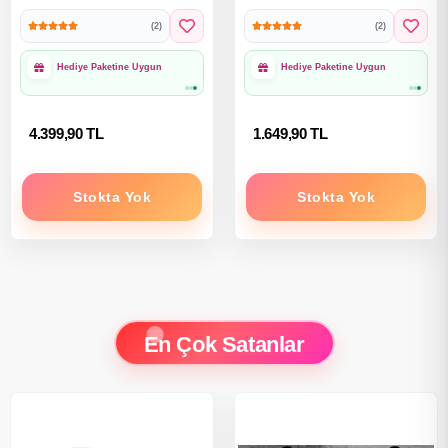
Çalışan Buzdolabı Makinesi
MEGA Çiçek Lego - Mikro
(2)
(2)
- Pilli Buzdolabı
Bloklar
1000₺ Üzeri Ücretsiz
1000₺ Üzeri Ücretsiz
Kargo
Kargo
4.399,90 TL
1.649,90 TL
Stokta Yok
Stokta Yok
En Çok Satanlar