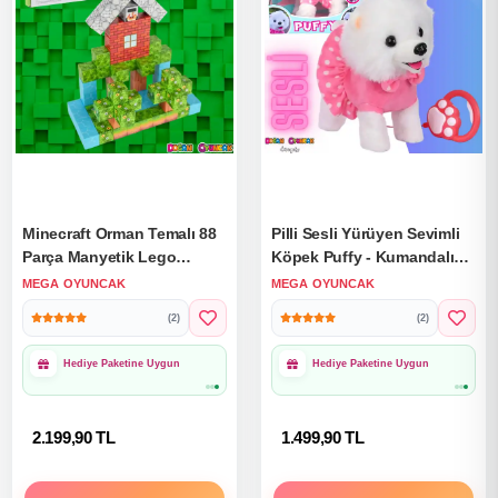
Minecraft Orman Temalı 88
Pilli Sesli Yürüyen Sevimli
Parça Manyetik Lego
Köpek Puffy - Kumandalı
Minecraft Manyetik Lego
Peluş Köpek - Havlayan
MEGA OYUNCAK
MEGA OYUNCAK
Minecraft Lego Megnetic
Sevimli Köpek - Hareket
(2)
(2)
Blocks
Eden Köpek
1000₺ Üzeri Ücretsiz
1000₺ Üzeri Ücretsiz
Kargo
Kargo
2.199,90 TL
1.499,90 TL