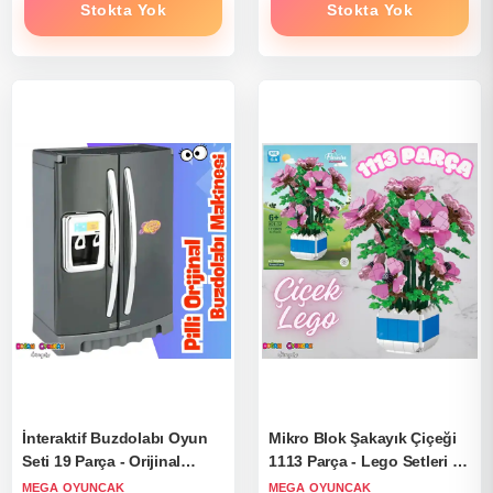
Stokta Yok
Stokta Yok
İnteraktif Buzdolabı Oyun
Mikro Blok Şakayık Çiçeği
Seti 19 Parça - Orijinal
1113 Parça - Lego Setleri -
Buzdolabı Makinesi -
MEGA Lego - Çiçek Lego -
MEGA OYUNCAK
MEGA OYUNCAK