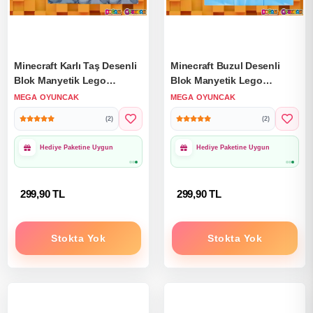
Minecraft Karlı Taş Desenli
Minecraft Buzul Desenli
Blok Manyetik Lego
Blok Manyetik Lego
Minecraft Manyetik Lego
Minecraft Manyetik Lego
MEGA OYUNCAK
MEGA OYUNCAK
Minecraft Lego Megnetic
Minecraft Lego Megacraft
(2)
(2)
Blocks
Lego Seti Megnetic Blocks
1000₺ Üzeri Ücretsiz
1000₺ Üzeri Ücretsiz
Kargo
Kargo
299,90 TL
299,90 TL
Stokta Yok
Stokta Yok