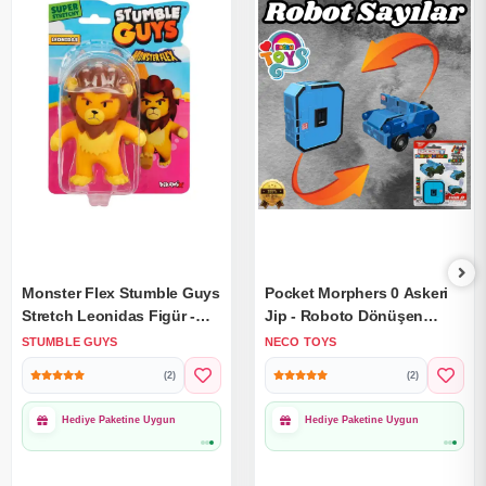
Monster Flex Stumble Guys
Pocket Morphers 0 Askeri
Stretch Leonidas Figür -
Jip - Roboto Dönüşen
Stumble Guys Stretch Figür
Sayılar - 0 Numara Robot -
STUMBLE GUYS
NECO TOYS
- Stumble Guys
Transformers - Robot Sayı
(2)
(2)
Oyuncakları
Hediye Paketine Uygun
Hediye Paketine Uygun