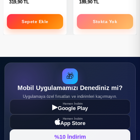
319,90 TL
189,90 TL
Sepete Ekle
Stokta Yok
🎁
Mobil Uygulamamızı Denediniz mi?
Uygulamaya özel fırsatları ve indirimleri kaçırmayın.
Hemen İndirin
▶
Google Play
Hemen İndirin
App Store
%10 İndirim