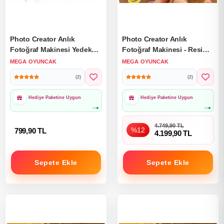
Photo Creator Anlık
Photo Creator Anlık
Fotoğraf Makinesi Yedek
Fotoğraf Makinesi - Resim
Paket - Resim Çıkartan
Çıkartan Fotoğraf Makinesi
MEGA OYUNCAK
MEGA OYUNCAK
Fotoğraf Makinesi Yedek
Çocuklar İçin Oyuncak
(2)
(2)
Filmi Fotoğraf Filmi
Fotoğraf Makinesi
1000₺ Üzeri Ücretsiz
1000₺ Üzeri Ücretsiz
Kargo
Kargo
4.749,90 TL
%12
799,90 TL
4.199,90 TL
Sepete Ekle
Sepete Ekle