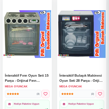
İnteraktif Fırın Oyun Seti 15
İnteraktif Bulaşık Makinesi
Parça - Orijinal Fırın
Oyun Seti 28 Parça - Orijinal
Makinesi - Çalışan Fırın Seti
Bulaşık Makinesi - Çalışan
MEGA OYUNCAK
MEGA OYUNCAK
- Pilli Fırın Eşyası
Bulaşık Makinesi - Pilli
(3)
(2)
Bulaşık Makinesi
1000₺ Üzeri Ücretsiz
1000₺ Üzeri Ücretsiz
Kargo
Kargo