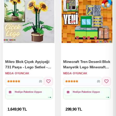
Mikro Blok Çiçek Ayçiçeği
Minecraft Tren Desenli Blok
731 Parça - Lego Setleri -
Manyetik Lego Minecraft
MEGA Lego - Çiçek Lego -
Manyetik Lego Minecraft
MEGA OYUNCAK
MEGA OYUNCAK
MEGA Çiçek Lego - Mikro
Lego Megnetic Blocks
(2)
(2)
Bloklar
1000₺ Üzeri Ücretsiz
1000₺ Üzeri Ücretsiz
Kargo
Kargo
1.649,90 TL
299,90 TL