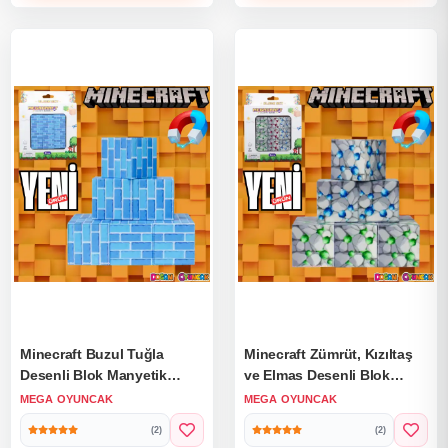
Minecraft Buzul Tuğla
Minecraft Zümrüt, Kızıltaş
Desenli Blok Manyetik
ve Elmas Desenli Blok
Lego Minecraft Manyetik
Manyetik Lego Minecraft
MEGA OYUNCAK
MEGA OYUNCAK
Lego Minecraft Lego
Manyetik Lego Minecraft
(2)
(2)
Megnetic Blocks
Lego Megnetic Blocks