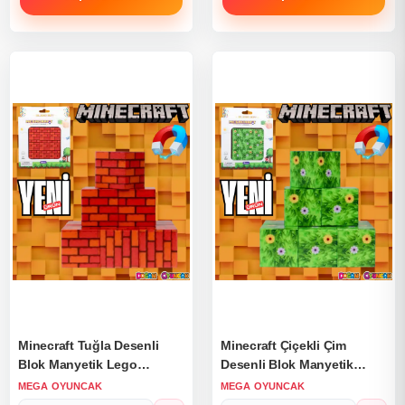
Minecraft Tuğla Desenli
Minecraft Çiçekli Çim
Blok Manyetik Lego
Desenli Blok Manyetik
Minecraft Manyetik Lego
Lego Minecraft Manyetik
MEGA OYUNCAK
MEGA OYUNCAK
Minecraft Lego Megnetic
Lego Minecraft Lego