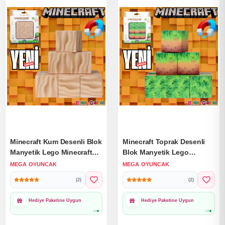
Minecraft Kum Desenli Blok
Minecraft Toprak Desenli
Manyetik Lego Minecraft
Blok Manyetik Lego
Manyetik Lego Minecraft
Minecraft Manyetik Lego
MEGA OYUNCAK
MEGA OYUNCAK
Lego Megnetic Blocks
Minecraft Lego Megnetic
(2)
(2)
Blocks
1000₺ Üzeri Ücretsiz
1000₺ Üzeri Ücretsiz
Kargo
Kargo