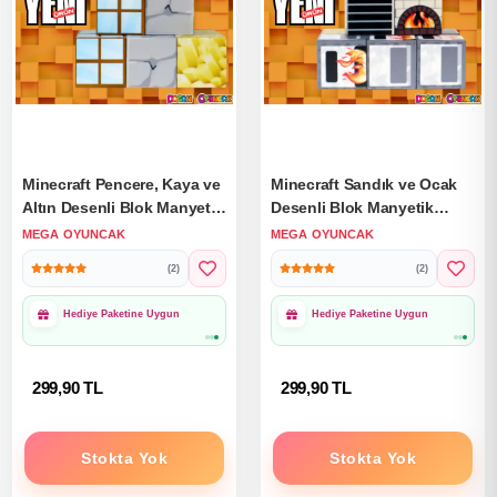
Minecraft Pencere, Kaya ve
Minecraft Sandık ve Ocak
Altın Desenli Blok Manyetik
Desenli Blok Manyetik
Lego Minecraft Manyetik
Lego Minecraft Manyetik
MEGA OYUNCAK
MEGA OYUNCAK
Lego Minecraft Lego
Lego Minecraft Lego
(2)
(2)
Megnetic Blocks
Megnetic Blocks
1000₺ Üzeri Ücretsiz
1000₺ Üzeri Ücretsiz
Kargo
Kargo
299,90 TL
299,90 TL
Stokta Yok
Stokta Yok