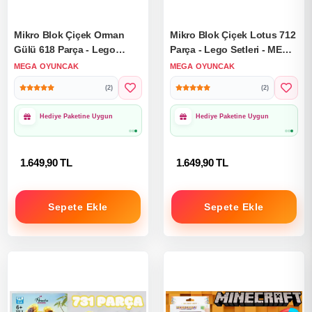
Mikro Blok Çiçek Orman
Mikro Blok Çiçek Lotus 712
Gülü 618 Parça - Lego
Parça - Lego Setleri - MEGA
Setleri - MEGA Lego - Çiçek
Lego - Çiçek Lego - MEGA
MEGA OYUNCAK
MEGA OYUNCAK
Lego - MEGA Çiçek Lego -
Çiçek Lego - Mikro Bloklar
(2)
(2)
Mikro Bloklar
1000₺ Üzeri Ücretsiz
1000₺ Üzeri Ücretsiz
Kargo
Kargo
1.649,90 TL
1.649,90 TL
Sepete Ekle
Sepete Ekle