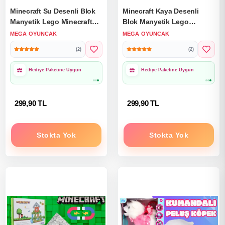
Minecraft Su Desenli Blok
Minecraft Kaya Desenli
Manyetik Lego Minecraft
Blok Manyetik Lego
Manyetik Lego Minecraft
Minecraft Manyetik Lego
MEGA OYUNCAK
MEGA OYUNCAK
Lego Megnetic Blocks
Minecraft Lego Megnetic
(2)
(2)
Blocks
1000₺ Üzeri Ücretsiz
1000₺ Üzeri Ücretsiz
Kargo
Kargo
299,90 TL
299,90 TL
Stokta Yok
Stokta Yok