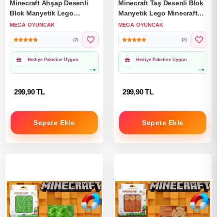
Minecraft Ahşap Desenli
Minecraft Taş Desenli Blok
Blok Manyetik Lego
Manyetik Lego Minecraft
Minecraft Manyetik Lego
Manyetik Lego Minecraft
MEGA OYUNCAK
MEGA OYUNCAK
Minecraft Lego Megnetic
Lego Megnetic Blocks
(2)
(2)
Blocks
1000₺ Üzeri Ücretsiz
1000₺ Üzeri Ücretsiz
Kargo
Kargo
299,90 TL
299,90 TL
Sepete Ekle
Sepete Ekle