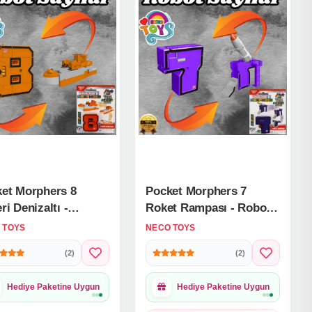
et Morphers 8
Pocket Morphers 7
ri Denizaltı -
Roket Rampası - Roboto
to Dönüşen Sayılar
Dönüşen Sayılar - 7
 TOYS
NECO TOYS
Numara Robot -
Numara Robot -
(2)
(2)
sformers - Robot
Transformers - Robot
Sayı
Hediye Paketine Uygun
Hediye Paketine Uygun