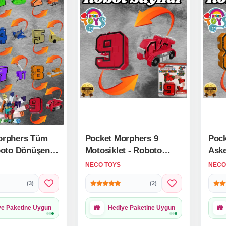
orphers Tüm
Pocket Morphers 9
Pock
boto Dönüşen
Motosiklet - Roboto
Aske
 Robot
Dönüşen Sayılar - 9
Robo
NECO TOYS
NECO
- Transformers
Numara Robot -
- 8 
(3)
(2)
yılar -
Transformers - Robot
Tran
Rakamlar
Sayı
Sayı
ye Paketine Uygun
Hediye Paketine Uygun