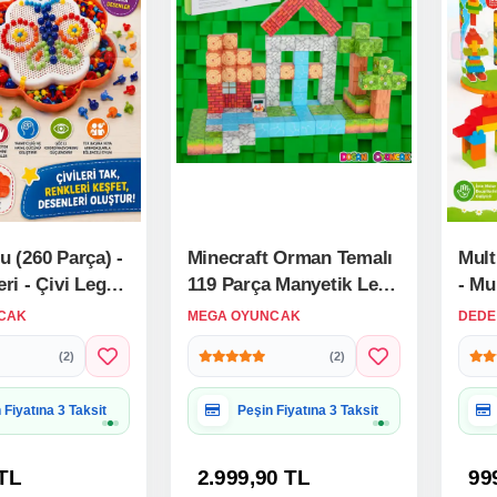
u (260 Parça) -
Minecraft Orman Temalı
Mult
ri - Çivi Lego -
119 Parça Manyetik Lego
- Mu
unu - Mozaik
Minecraft Manyetik Lego
Lego
CAK
MEGA OYUNCAK
DEDE
Minecraft Lego Megnetic
Lego
(2)
(2)
Blocks
ye Paketine Uygun
Hediye Paketine Uygun
 TL
2.999,90 TL
99