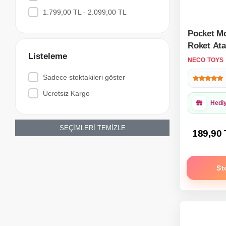
1.799,00 TL - 2.099,00 TL
Loz Mini Lego
Matrax Toys - Akçiçek Oyuncak
Pocket M
Roket Ata
Mega Oyuncak
Listeleme
Dönüşen S
NECO TOYS
Mino Makers
Numara R
Sadece stoktakileri göster
Mirumi
Transform
Ücretsiz Kargo
Sayı
Moli Toys
Hedi
MoYu Küp
Mythos Cards
SEÇİMLERİ TEMİZLE
189,90
Neco Toys
NexCube
St
Okutan Hobi
Oydaş Oyuncak
Panini
Pinky Promise