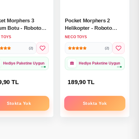
et Morphers 3
Pocket Morphers 2
um Botu - Roboto
Helikopter - Roboto
şen Sayılar - 3
Dönüşen Sayılar - 2
 TOYS
NECO TOYS
ra Robot -
Numara Robot -
(2)
(2)
sformers - Robot
Transformers - Robot
Sayı
Hediye Paketine Uygun
Hediye Paketine Uygun
9,90 TL
189,90 TL
Stokta Yok
Stokta Yok