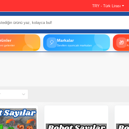
TRY - Türk Lirası
rünler
Markalar
🎈
🎁
eni gelenler
Sevilen oyuncak markaları
A