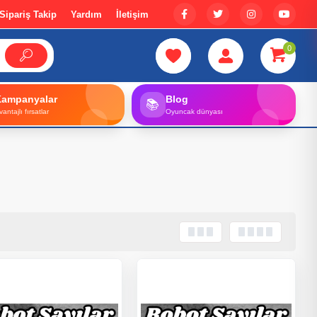
Sipariş Takip
Yardım
İletişim
0
Kampanyalar
Blog
📚
vantajlı fırsatlar
Oyuncak dünyası