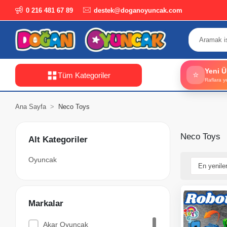
0 216 481 67 89
destek@doganoyuncak.com
Yeni Ü
⭐
Tüm Kategoriler
Raflara y
Ana Sayfa
Neco Toys
Neco Toys
Alt Kategoriler
Oyuncak
Markalar
Akar Oyuncak