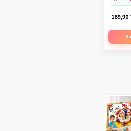
189,90
St