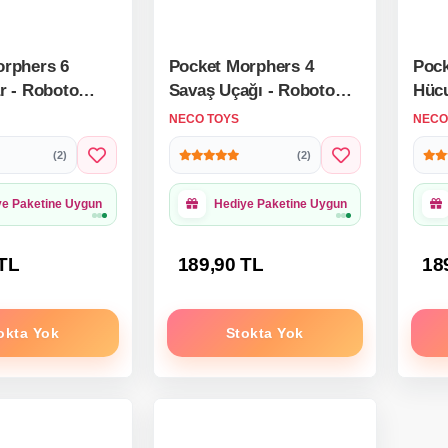
orphers 6
Pocket Morphers 4
Pock
r - Roboto
Savaş Uçağı - Roboto
Hüc
ayılar - 6
Dönüşen Sayılar - 4
Dönü
NECO TOYS
NECO
obot -
Numara Robot -
Numa
(2)
(2)
ers - Robot
Transformers - Robot
Tran
Sayı
Sayı
ye Paketine Uygun
Hediye Paketine Uygun
 TL
189,90 TL
18
okta Yok
Stokta Yok