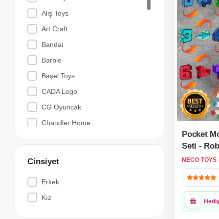
Aliş Toys
Art Craft
Bandai
Barbie
Başel Toys
CADA Lego
CG Oyuncak
Chandler Home
Pocket M
Cool Wheels
Seti - Ro
Dede Oyuncak
Sayılar -
NECO TOYS
Cinsiyet
Rakamlar 
Diramix
- Robot Sa
Erkek
Doctor Squish
Dönüşen 
Kız
DODBY
Hedi
Doğan Bisiklet