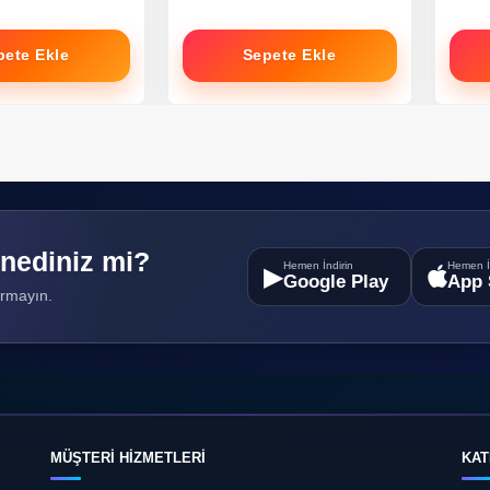
pete Ekle
Sepete Ekle
nediniz mi?
Hemen İndirin
Hemen İ
▶
Google Play
App 
ırmayın.
MÜŞTERİ HİZMETLERİ
KAT