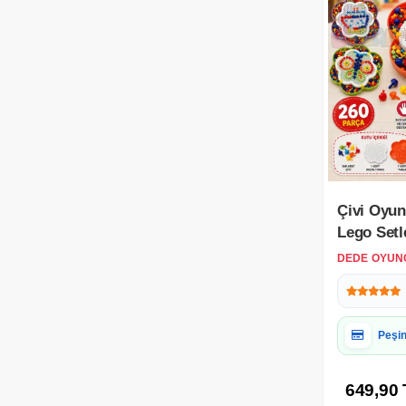
Çivi Oyun
Lego Setle
Resim Oy
DEDE OYUN
Oyunu
Hedi
649,90