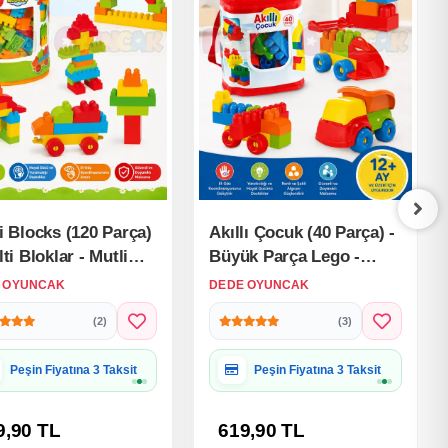
i Blocks (120 Parça)
Akıllı Çocuk (40 Parça) -
lti Bloklar - Mutli
Büyük Parça Lego -
lar - Lego Setleri -
Lego Setleri - Bloklar -
 OYUNCAK
DEDE OYUNCAK
 Oyuncakları
Bebek Lego
(2)
(3)
Hediye Paketine Uygun
Hediye Paketine Uygun
9,90 TL
619,90 TL