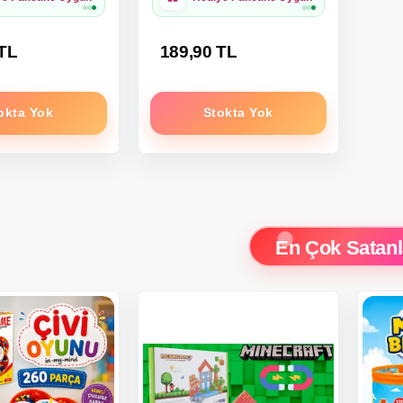
 TL
189,90 TL
okta Yok
Stokta Yok
En Çok Satanl