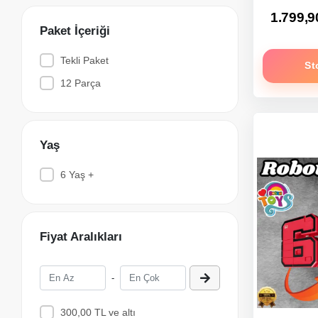
1.799,9
Doğan Oyuncak Dünyası
Paket İçeriği
Dolu Oyuncak
Tekli Paket
Dostoys
St
12 Parça
Focus BANG
Funcy
Furby
Yaş
Galtoys
6 Yaş +
Gamze Oyuncak
GAN Küp
Glam Buddies
Fiyat Aralıkları
Kayyum Oyuncak
Keeppely Mini Lego
-
Kum Toys
300,00 TL ve altı
Let's Be Child