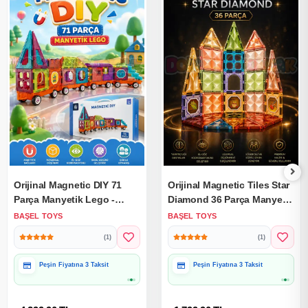
Orijinal Magnetic DIY 71
Orijinal Magnetic Tiles Star
Parça Manyetik Lego -
Diamond 36 Parça Manyetik
Magnetic Magical Magnet -
Lego - Magnetic Magical
BAŞEL TOYS
BAŞEL TOYS
Mıknatıslı Lego
Magnet - Mıknatıslı Lego
(1)
(1)
Peşin Fiyatına 3 Taksit
Peşin Fiyatına 3 Taksit
Hediye Paketine Uygun
Hediye Paketine Uygun