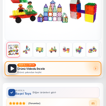
VİDEOLU ÜRÜN
Ürünü Videolu İncele
Ürünü yakından keşfet
MARKA
Diğer ürünleri gör
Başel Toys
(Yorumlar)
(2)