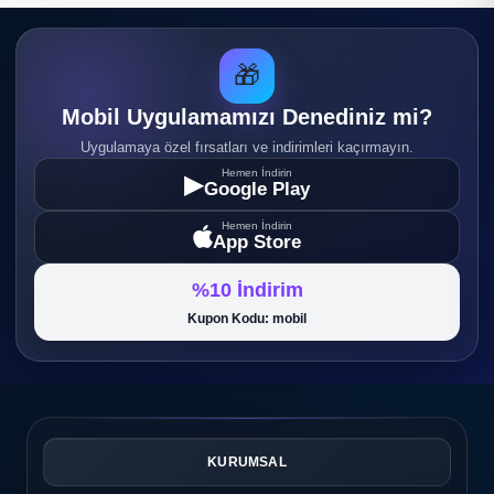
🎁
Mobil Uygulamamızı Denediniz mi?
Uygulamaya özel fırsatları ve indirimleri kaçırmayın.
Hemen İndirin
▶
Google Play
Hemen İndirin
App Store
%10 İndirim
Kupon Kodu: mobil
KURUMSAL