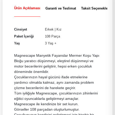
Ürün Açıklaması
Garanti ve Teslimat
Taksit Seçenekleri
Cinsiyet
Erkek
|
Kız
Paket İçeriği
108 Parça
Yaş
3 Yaş +
Magnescape Manyetik Fayanslar Mermer Koşu Yapı
Bloğu yaratıcı düşünmeyi, eleştirel düşünmeyi ve
motor becerilerini geliştirir, hepsi erken çocukluk
döneminde önemlidir.
Çocuklarınızın hayal gücünü ifade etmelerine
yardımcı olmakla kalmaz, aynı zamanda problem
çözme becerilerini de harekete geçirir.
Tüm iyiliğiyle Magnescape, çocuklarınızın zihinlerini
eğitici oyuncaklarla geliştirmeyi amaçlar.
Magnescape ile kendinize bir set kurun.
Görseller 108 parçadan oluşturlumuştur.
Çocuğunuzun kendisini geliştirmesi için birebir bir